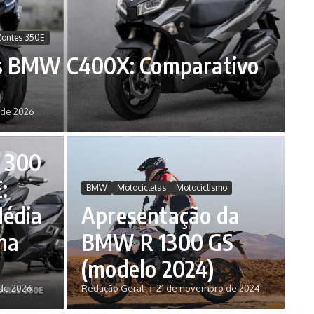
Zontes 350E
vs BMW C400X: Comparativo
6
 de 2026
oter
 300
:
BMW
Motocicletas
Motociclismo
Média
Apresentação da
na
BMW R 1300 GS
(modelo 2024)
 de 2026
Redação Geral
21 de novembro de 2024