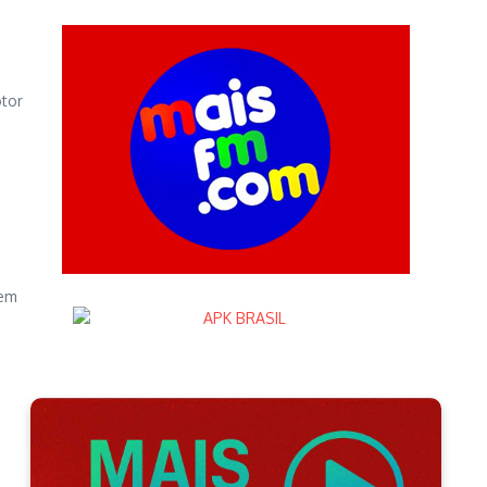
otor
sem