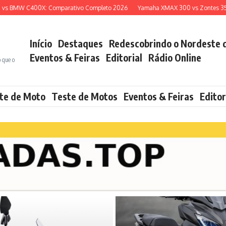
 BMW C400X: Comparativo Completo 2026
Yamaha XMAX 300 vs Zontes 350E: 
Início
Destaques
Redescobrindo o Nordeste 
Eventos & Feiras
Editorial
Rádio Online
o que o
te de Moto
Teste de Motos
Eventos & Feiras
Editor