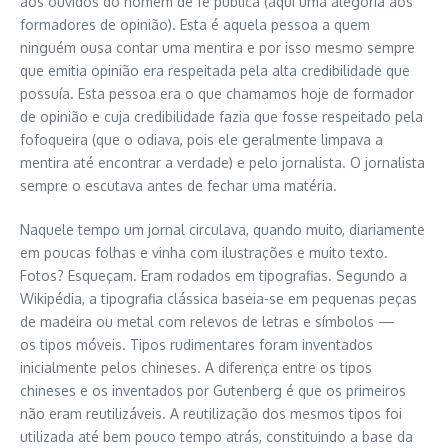
aos ouvidos do homem de fé pública (aqui uma alegoria aos
formadores de opinião). Esta é aquela pessoa a quem
ninguém ousa contar uma mentira e por isso mesmo sempre
que emitia opinião era respeitada pela alta credibilidade que
possuía. Esta pessoa era o que chamamos hoje de formador
de opinião e cuja credibilidade fazia que fosse respeitado pela
fofoqueira (que o odiava, pois ele geralmente limpava a
mentira até encontrar a verdade) e pelo jornalista. O jornalista
sempre o escutava antes de fechar uma matéria.
Naquele tempo um jornal circulava, quando muito, diariamente
em poucas folhas e vinha com ilustrações e muito texto.
Fotos? Esqueçam. Eram rodados em tipografias. Segundo a
Wikipédia, a tipografia clássica baseia-se em pequenas peças
de madeira ou metal com relevos de letras e símbolos —
os tipos móveis. Tipos rudimentares foram inventados
inicialmente pelos chineses. A diferença entre os tipos
chineses e os inventados por Gutenberg é que os primeiros
não eram reutilizáveis. A reutilização dos mesmos tipos foi
utilizada até bem pouco tempo atrás, constituindo a base da