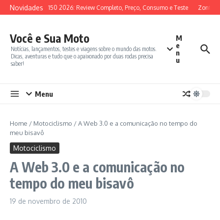
Ir para o conteúdo
Novidades
SYM ADX 150 2026: Review Completo, Preço, Consumo e Teste
Zontes 3
Você e Sua Moto
M
e
Notícias, lançamentos, testes e viagens sobre o mundo das motos.
n
Dicas, aventuras e tudo que o apaixonado por duas rodas precisa
u
saber!
Menu
Home
/
Motociclismo
/
A Web 3.0 e a comunicação no tempo do
meu bisavô
Motociclismo
A Web 3.0 e a comunicação no
tempo do meu bisavô
19 de novembro de 2010