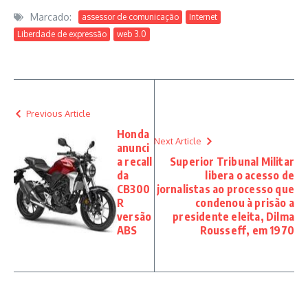
Marcado:
assessor de comunicação
Internet
Liberdade de expressão
web 3.0
Previous Article
Honda
Next Article
anunci
a recall
Superior Tribunal Militar
da
libera o acesso de
CB300
jornalistas ao processo que
R
condenou à prisão a
versão
presidente eleita, Dilma
ABS
Rousseff, em 1970