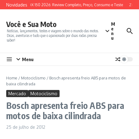
Ir para o conteúdo
Novidades
SYM ADX 150 2026: Review Completo, Preço, Consumo e Teste
Zonte
Você e Sua Moto
M
e
Notícias, lançamentos, testes e viagens sobre o mundo das motos.
n
Dicas, aventuras e tudo que o apaixonado por duas rodas precisa
u
saber!
Menu
Home
/
Motociclismo
/
Bosch apresenta freio ABS para motos de
baixa cilindrada
Mercado
Motociclismo
Bosch apresenta freio ABS para
motos de baixa cilindrada
25 de julho de 2012