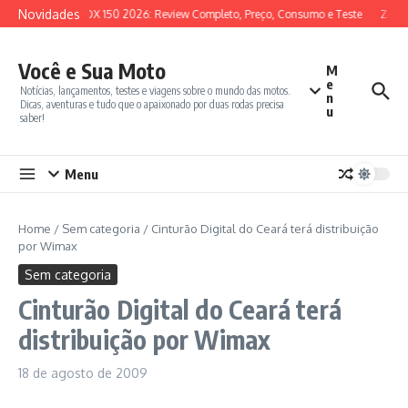
Ir para o conteúdo
Novidades
SYM ADX 150 2026: Review Completo, Preço, Consumo e Teste
Zonte
Você e Sua Moto
M
e
Notícias, lançamentos, testes e viagens sobre o mundo das motos.
n
Dicas, aventuras e tudo que o apaixonado por duas rodas precisa
u
saber!
Menu
Home
/
Sem categoria
/
Cinturão Digital do Ceará terá distribuição
por Wimax
Sem categoria
Cinturão Digital do Ceará terá
distribuição por Wimax
18 de agosto de 2009