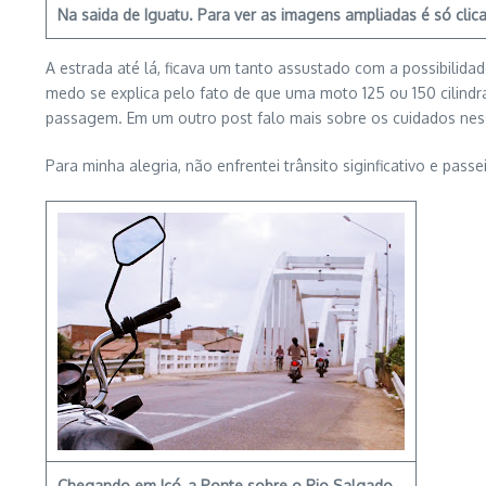
Na saida de Iguatu. Para ver as imagens ampliadas é só clica
A estrada até lá, ficava um tanto assustado com a possibilida
medo se explica pelo fato de que uma moto 125 ou 150 cilind
passagem. Em um outro post falo mais sobre os cuidados ne
Para minha alegria, não enfrentei trânsito siginficativo e pas
Chegando em Icó, a Ponte sobre o Rio Salgado.