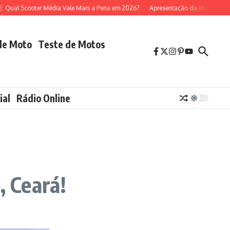
Scooter Média Vale Mais a Pena em 2026?
Apresentação da BMW R 1300 GS 
de Moto
Teste de Motos
ial
Rádio Online
, Ceará!