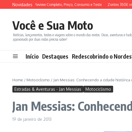
Ir para o conteúdo
Novidades
DX 150 2026: Review Completo, Preço, Consumo e Teste
Zontes 350E vs BMW 
Você e Sua Moto
Notícias, lançamentos, testes e viagens sobre o mundo das motos. Dicas, aventuras e tud
apaixonado por duas rodas precisa saber!
Início
Destaques
Redescobrindo o Nordes
Home
/
Motociclismo
/
Jan Messias: Conhecendo a cidade histórica d
Estradas & Aventuras - Jan Messias
Motociclismo
Jan Messias: Conhecendo
19 de janeiro de 2013