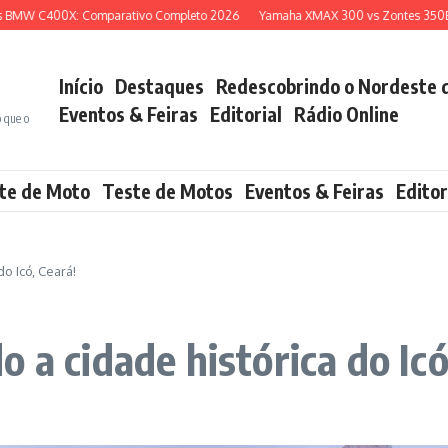
C400X: Comparativo Completo 2026
Yamaha XMAX 300 vs Zontes 350E: Qual 
Início
Destaques
Redescobrindo o Nordeste 
Eventos & Feiras
Editorial
Rádio Online
o que o
te de Moto
Teste de Motos
Eventos & Feiras
Editor
o Icó, Ceará!
 a cidade histórica do Icó