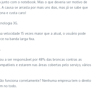
a junto com o notebook. Mas o que deveria ser motivo de
A causa se arrasta por mais uns dias, mas já se sabe que
ona e custa caro!
cnologia 3G.
a velocidade 15 vezes maior que a atual, o usuário pode
ce na banda larga fixa.
.
sou a ser responsável por 48% das broncas contras as
atíveis e estarem nas áreas cobertas pelo serviço, vários
ue não funciona corretamente? Nenhuma empresa tem o direito
em no todo.