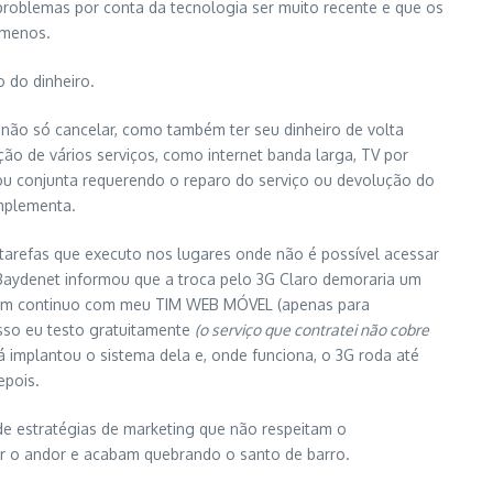
roblemas por conta da tecnologia ser muito recente e que os
 menos.
 do dinheiro.
de não só cancelar, como também ter seu dinheiro de volta
 de vários serviços, como internet banda larga, TV por
l ou conjunta requerendo o reparo do serviço ou devolução do
omplementa.
tarefas que executo nos lugares onde não é possível acessar
 Baydenet informou que a troca pelo 3G Claro demoraria um
 Assim continuo com meu TIM WEB MÓVEL (apenas para
isso eu testo gratuitamente
(o serviço que contratei não cobre
á implantou o sistema dela e, onde funciona, o 3G roda até
epois.
de estratégias de marketing que não respeitam o
r o andor e acabam quebrando o santo de barro.