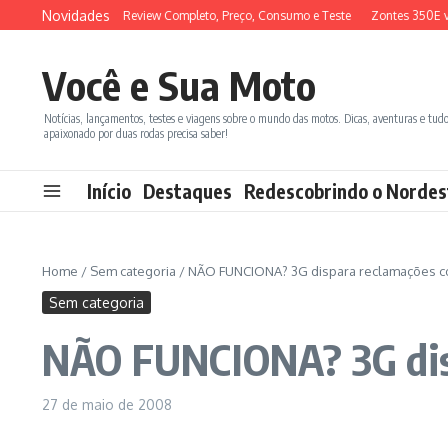
Ir para o conteúdo
Novidades
M ADX 150 2026: Review Completo, Preço, Consumo e Teste
Zontes 350E vs B
Você e Sua Moto
Notícias, lançamentos, testes e viagens sobre o mundo das motos. Dicas, aventuras e tud
apaixonado por duas rodas precisa saber!
Início
Destaques
Redescobrindo o Nordes
Home
/
Sem categoria
/
NÃO FUNCIONA? 3G dispara reclamações con
Sem categoria
NÃO FUNCIONA? 3G disp
27 de maio de 2008