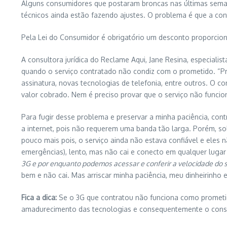
Alguns consumidores que postaram broncas nas últimas semana
técnicos ainda estão fazendo ajustes. O problema é que a con
Pela Lei do Consumidor é obrigatório um desconto proporcion
A consultora jurídica do Reclame Aqui, Jane Resina, especialis
quando o serviço contratado não condiz com o prometido. “P
assinatura, novas tecnologias de telefonia, entre outros. O 
valor cobrado. Nem é preciso provar que o serviço não funcio
Para fugir desse problema e preservar a minha paciência, co
a internet, pois não requerem uma banda tão larga. Porém, so
pouco mais pois, o serviço ainda não estava confiável e el
emergências), lento, mas não cai e conecto em qualquer lugar
3G e por enquanto podemos acessar e conferir a velocidade do 
bem e não cai. Mas arriscar minha paciência, meu dinheirinho
Fica a dica:
Se o 3G que contratou não funciona como prometido
amadurecimento das tecnologias e consequentemente o consum