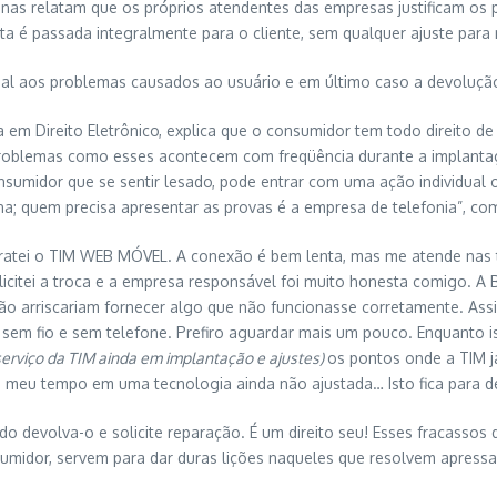
s relatam que os próprios atendentes das empresas justificam os p
ta é passada integralmente para o cliente, sem qualquer ajuste para
al aos problemas causados ao usuário e em último caso a devolução
ta em Direito Eletrônico, explica que o consumidor tem todo direito 
roblemas como esses acontecem com freqüência durante a implantação
consumidor que se sentir lesado, pode entrar com uma ação individua
na; quem precisa apresentar as provas é a empresa de telefonia”, c
ntratei o TIM WEB MÓVEL. A conexão é bem lenta, mas me atende nas 
licitei a troca e a empresa responsável foi muito honesta comigo. A
es não arriscariam fornecer algo que não funcionasse corretamente.
 sem fio e sem telefone. Prefiro aguardar mais um pouco. Enquanto 
serviço da TIM ainda em implantação e ajustes)
os pontos onde a TIM j
 e meu tempo em uma tecnologia ainda não ajustada… Isto fica para d
 devolva-o e solicite reparação. É um direito seu! Esses fracassos 
idor, servem para dar duras lições naqueles que resolvem apressa