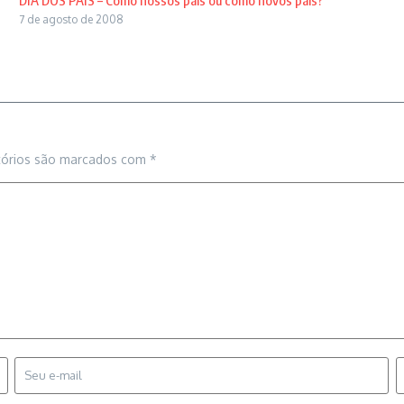
DIA DOS PAIS – Como nossos pais ou como novos pais?
7 de agosto de 2008
tórios são marcados com
*