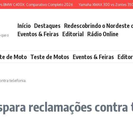
MW C400X: Comparativo Completo 2026
Yamaha XMAX 300 vs Zontes 350E: Qu
Início
Destaques
Redescobrindo o Nordeste 
Eventos & Feiras
Editorial
Rádio Online
o que o
te de Moto
Teste de Motos
Eventos & Feiras
Editor
tra telefonia.
ara reclamações contra t