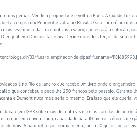
 das pernas. Vende a propriedade e volta à Paris. A Cidade Luz o en
Alberto compra um Peugeot e volta ao Brasil. O seu carro é um dos p
m mais leve que o das locomotivas a vapor, que estará a solução pa
. O engenheiro Dumont faz mais. Decide doar dois terços da sua fortu
os.
ovidades é no Rio de Janeiro que recebe um livro onde o engenheiro 
balão que concebeu e pede-lhe 250 francos pelo passeio. Garante-lh
encanta e Dumont nuca mais seria o mesmo. Era isso que ele queria: v
 em balão (em 1898 sobe mais de trinta vezes) e as corridas de aut
ucro em seda envernizada, capacidade para 113 metros cúbicos de gá
s de dois. A barquinha que, normalmente, pesa 20 quilos, pesa seis