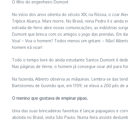
O filho do engenheiro Dumont
No início dos anos oitenta do século XIX, na Rússia, o czar Ale
Tríplice Aliança. Marx morre. No Brasil, reina Pedro II e ainda
estrada-de-ferro abre novas comunicações, as indústrias surg
Dumont que brinca com os amigos o jogo das prendas. Em dad
Voa! – Voa o homem? Todos menos um gritam: – Não! Alberto, u
homem irá voar!
Todo o tempo livre do ainda estudante Santos Dumont é dedica
Nas páginas de Verne, o homem já consegue voar até para fo
Na fazenda, Alberto observa as máquinas. Lembra-se das lendas
Bartolomeu de Gusmão que, em 1709, se eleva a 200 pés de alt
O menino que gostava de empinar pipas.
Uma das suas brincadeiras favoritas é lançar papagaios e corr
abolida no Brasil, visita São Paulo. Numa feira assiste des