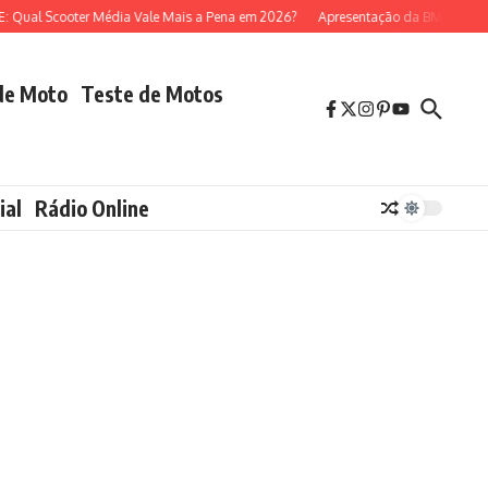
l Scooter Média Vale Mais a Pena em 2026?
Apresentação da BMW R 1300 GS
de Moto
Teste de Motos
ial
Rádio Online