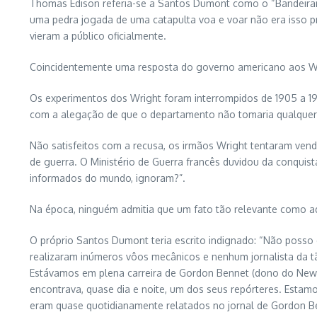
Thomas Edison referia-se a Santos Dumont como o “Bandeirante
uma pedra jogada de uma catapulta voa e voar não era isso p
vieram a público oficialmente.
Coincidentemente uma resposta do governo americano aos Wri
Os experimentos dos Wright foram interrompidos de 1905 a 1
com a alegação de que o departamento não tomaria qualquer 
Não satisfeitos com a recusa, os irmãos Wright tentaram vend
de guerra. O Ministério de Guerra francês duvidou da conquis
informados do mundo, ignoram?”.
Na época, ninguém admitia que um fato tão relevante como aq
O próprio Santos Dumont teria escrito indignado: “Não posso 
realizaram inúmeros vôos mecânicos e nenhum jornalista da t
Estávamos em plena carreira de Gordon Bennet (dono do New Yo
encontrava, quase dia e noite, um dos seus repórteres. Estamo
eram quase quotidianamente relatados no jornal de Gordon B