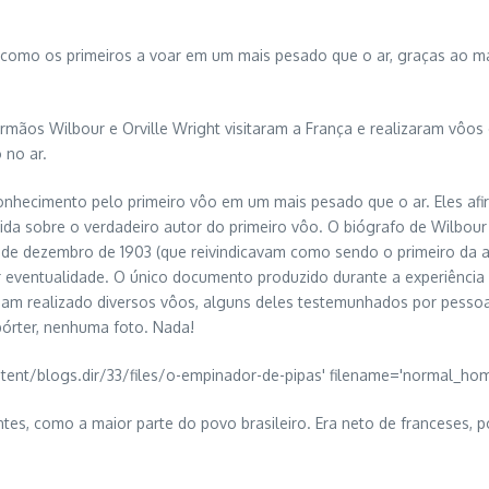
 como os primeiros a voar em um mais pesado que o ar, graças ao m
rmãos Wilbour e Orville Wright visitaram a França e realizaram vôos
 no ar.
econhecimento pelo primeiro vôo em um mais pesado que o ar. Eles 
ida sobre o verdadeiro autor do primeiro vôo. O biógrafo de Wilbour e
de dezembro de 1903 (que reivindicavam como sendo o primeiro da a
 eventualidade. O único documento produzido durante a experiência f
iam realizado diversos vôos, alguns deles testemunhados por pessoas
órter, nenhuma foto. Nada!
es, como a maior parte do povo brasileiro. Era neto de franceses, po