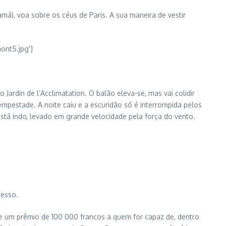
á), voa sobre os céus de Paris. A sua maneira de vestir
din de l’Acclimatation. O balão eleva-se, mas vai colidir
empestade. A noite caiu e a escuridão só é interrompida pelos
tá indo, levado em grande velocidade pela força do vento.
cesso.
ce um prêmio de 100 000 francos a quem for capaz de, dentro