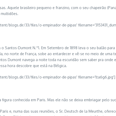
. Aquele brasileiro pequeno e franzino, com o seu chapeirão (Panam
 multidões.
Santos-Dumont N.º1. Em Setembro de 1898 leva o seu balão para o Jar
da, no norte de França, sobe ao entardecer e vê-se no meio de uma t
ntos Dumont navega a noite toda na escuridão sem saber pra onde es
sa hora descobre que está na Bélgica.
figura conhecida em Paris. Mas ele não se deixa embriagar pelo su
aris e, numa das suas reuniões, o Sr. Deutsch de la Meurthe, ofere