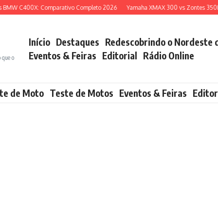
W C400X: Comparativo Completo 2026
Yamaha XMAX 300 vs Zontes 350E: Qua
Início
Destaques
Redescobrindo o Nordeste 
Eventos & Feiras
Editorial
Rádio Online
o que o
te de Moto
Teste de Motos
Eventos & Feiras
Editor