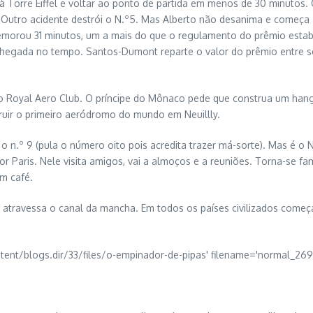
 à Torre Eiffel e voltar ao ponto de partida em menos de 30 minutos.
utro acidente destrói o N.º5. Mas Alberto não desanima e começa a 
Demorou 31 minutos, um a mais do que o regulamento do prêmio estabe
 chegada no tempo. Santos-Dumont reparte o valor do prêmio entre se
al Aero Club. O príncipe do Mônaco pede que construa um hangar e
truir o primeiro aeródromo do mundo em Neuillly.
 n.º 9 (pula o número oito pois acredita trazer má-sorte). Mas é o 
 Paris. Nele visita amigos, vai a almoços e a reuniões. Torna-se f
um café.
atravessa o canal da mancha. Em todos os países civilizados começam 