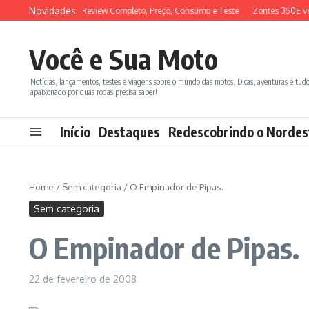
Ir para o conteúdo
Novidades
 ADX 150 2026: Review Completo, Preço, Consumo e Teste
Zontes 350E vs BM
Você e Sua Moto
Notícias, lançamentos, testes e viagens sobre o mundo das motos. Dicas, aventuras e tud
apaixonado por duas rodas precisa saber!
Início
Destaques
Redescobrindo o Nordes
Home
/
Sem categoria
/
O Empinador de Pipas.
Sem categoria
O Empinador de Pipas.
22 de fevereiro de 2008