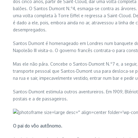
dos cinco anos, partir de Saint-Cloud, dar uma volta completa
balões. O Santos Dumont N.º4, esmaga-se contra as árvores. O
uma volta completa à Torre Eiffel e regressa a Saint-Cloud. 
é dado a ele, pois, embora ainda no ar, atravessou a linha de
desempregados.
Santos Dumont é homenageado em Londres num banquete do Roy
Napoleão III visita-o. O governo francês contrata-o para cons
Mas ele não pára. Concebe o Santos-Dumont N.º7 e, a seguir, o
transporte pessoal que Santos-Dumont usa para desloca-se por
na rua e sair, impecavelmente vestido, entrar num bar e pedir 
Santos-Dumont estimula outros aventureiros. Em 1909, Blériot 
postais e a de passageiros.
O pai do vôo autônomo.