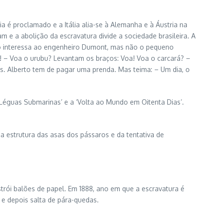
via é proclamado e a Itália alia-se à Alemanha e à Áustria na
am e a abolição da escravatura divide a sociedade brasileira. A
sto interessa ao engenheiro Dumont, mas não o pequeno
– Voa o urubu? Levantam os braços: Voa! Voa o carcará? –
s. Alberto tem de pagar uma prenda. Mas teima: – Um dia, o
 Léguas Submarinas’ e a ‘Volta ao Mundo em Oitenta Dias’.
a estrutura das asas dos pássaros e da tentativa de
strói balões de papel. Em 1888, ano em que a escravatura é
e depois salta de pára-quedas.