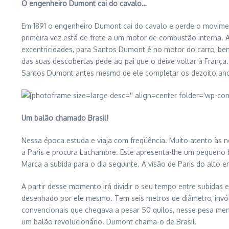
O engenheiro Dumont cai do cavalo…
Em 1891 o engenheiro Dumont cai do cavalo e perde o movimento
primeira vez está de frete a um motor de combustão interna. 
excentricidades, para Santos Dumont é no motor do carro, be
das suas descobertas pede ao pai que o deixe voltar à França
Santos Dumont antes mesmo de ele completar os dezoito an
Um balão chamado Brasil!
Nessa época estuda e viaja com freqüência. Muito atento às n
a Paris e procura Lachambre. Este apresenta-lhe um pequeno 
Marca a subida para o dia seguinte. A visão de Paris do alto 
A partir desse momento irá dividir o seu tempo entre subidas
desenhado por ele mesmo. Tem seis metros de diâmetro, invól
convencionais que chegava a pesar 50 quilos, nesse pesa meno
um balão revolucionário. Dumont chama-o de Brasil.