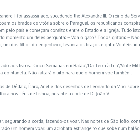
xandre II foi assassinado, sucedendo-lhe Alexandre III. O reino da Sér
 ecoam os brados de vitória sobre o Paraguai, os republicanos conspir
em pelo país e começam conflitos entre o Estado e a Igreja. Tudo i
o momento um deles pergunta: – Voa o gato? Todos gritam: – Não! 
m dos filhos do engenheiro, levanta os braços e grita: Voa! Risada
do aos livros. ‘Cinco Semanas em Balão’,’Da Terra à Lua’,’Vinte Mil
ra do planeta. Não faltará muito para que o homem voe também.
 de Dédalo, Ícaro, Ariel e dos desenhos de Leonardo da Vinci sobre 
ura nos céus de Lisboa, perante a corte de D. João V.
er, segurando a corda, fazendo-os voar. Nas noites de São João, con
lumbrado um homem voar: um acrobata estrangeiro que sobe num balão 