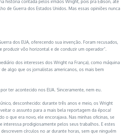
 história contada pelos irmãos Wright, pois pra Edison, até
elho de Guerra dos Estados Unidos. Mas essas opiniões nunca
Guerra dos EUA, oferecendo sua invenção. Foram recusados,
produzir vôo horizontal e de conduzir um operador”.
mediário dos interesses dos Wright na França), como máquina
r de algo que os jornalistas americanos, os mais bem
 por ter acontecido nos EUA. Sinceramente, nem eu.
único, desconhecido: durante três anos e meio, os Wright
veitar o assunto para a mais bela reportagem da época!
 o que era novo, ele encorajava. Nas minhas oficinas, se
se interessa prodigiosamente pelos seus trabalhos. E estes
 descrevem círculos no ar durante horas, sem que ninguém