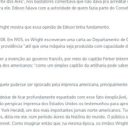
 dos Ares”, nos bastidores comentava que não dava pra acreditar na
ra ele. Edison falava com a autoridade de quem fazia parte do Cons
ght mostra que essa opinião de Edison tinha fundamento.
908. Em 1905, os Wright escreveram uma carta ao Departamento de 
providência “até que uma máquina seja produzida com capacidade de 
er a invenção ao governo francês, por meio do capitão Ferber (inter
ta dos americanos: “como um simples capitão da artilharia pode sabe
uele pudesse ser ignorado pela imprensa americana, principalmente
deixar de ficar profundamente espantado com esse fato inexplicável, 
ão perspicaz imprensa dos Estados Unidos os testemunhou para apro
rk Herald), um dos mais importantes jornais norte-americanos. Tudo
s, dizia-me ele, num período áureo da história do mundo. O público 
ennet. Como imaginar então que, na mesma época, os irmãos Wright