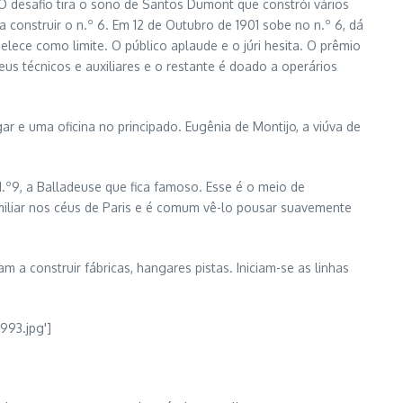
 O desafio tira o sono de Santos Dumont que constrói vários
construir o n.º 6. Em 12 de Outubro de 1901 sobe no n.º 6, dá
lece como limite. O público aplaude e o júri hesita. O prêmio
us técnicos e auxiliares e o restante é doado a operários
 uma oficina no principado. Eugênia de Montijo, a viúva de
N.º9, a Balladeuse que fica famoso. Esse é o meio de
amiliar nos céus de Paris e é comum vê-lo pousar suavemente
a construir fábricas, hangares pistas. Iniciam-se as linhas