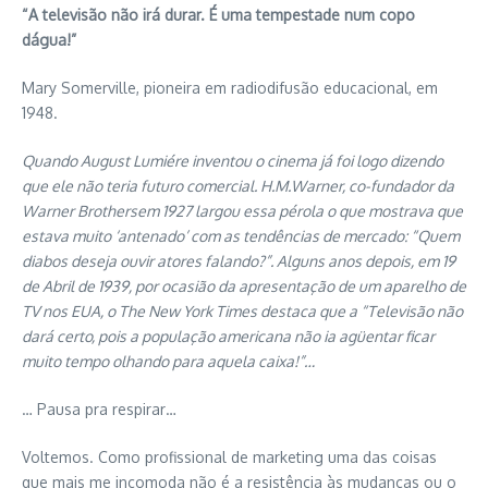
“A televisão não irá durar. É uma tempestade num copo
dágua!”
Mary Somerville, pioneira em radiodifusão educacional, em
1948.
Quando August Lumiére inventou o cinema já foi logo dizendo
que ele não teria futuro comercial. H.M.Warner, co-fundador da
Warner Brothersem 1927 largou essa pérola o que mostrava que
estava muito ‘antenado’ com as tendências de mercado: “Quem
diabos deseja ouvir atores falando?”. Alguns anos depois, em 19
de Abril de 1939, por ocasião da apresentação de um aparelho de
TV nos EUA, o The New York Times destaca que a “Televisão não
dará certo, pois a população americana não ia agüentar ficar
muito tempo olhando para aquela caixa!”…
… Pausa pra respirar…
Voltemos. Como profissional de marketing uma das coisas
que mais me incomoda não é a resistência às mudanças ou o