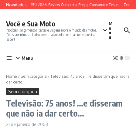
Ir para o conteúdo
Novidades
SYM ADX 150 2026: Review Completo, Preço, Consumo e Teste
Zontes 
Você e Sua Moto
M
e
Notícias, lançamentos, testes e viagens sobre o mundo das motos.
n
Dicas, aventuras e tudo que o apaixonado por duas rodas precisa
u
saber!
Menu
Home
/
Sem categoria
/
Televisão: 75 anos! …e disseram que não ia
dar certo…
Sem categoria
Televisão: 75 anos! …e disseram
que não ia dar certo…
21 de janeiro de 2008