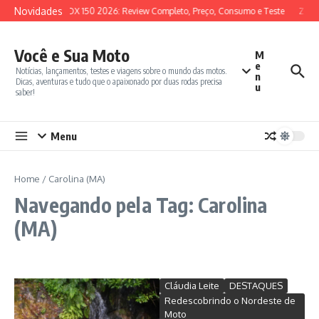
Ir para o conteúdo
Novidades
SYM ADX 150 2026: Review Completo, Preço, Consumo e Teste
Zont
Você e Sua Moto
M
e
Notícias, lançamentos, testes e viagens sobre o mundo das motos.
n
Dicas, aventuras e tudo que o apaixonado por duas rodas precisa
u
saber!
Menu
Home
/
Carolina (MA)
Navegando pela Tag: Carolina
(MA)
Cláudia Leite
DESTAQUES
Redescobrindo o Nordeste de
Moto