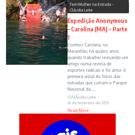
Tem Mulher na Estrada -
Cláudia Leite
Expedição Anonymous
– Carolina (MA) – Parte
1
Conheci Carolina, no
Maranhão, há quatro anos
quando trabalhei revisando um
artigo numa revista de
esportes radicais e foi amor à
primeira vista! As fotos das
estradas que cortam o Parque
Nacional da ...
ClÃƒÂ¡udia Leite
16 de fevereiro de 2015
Read More