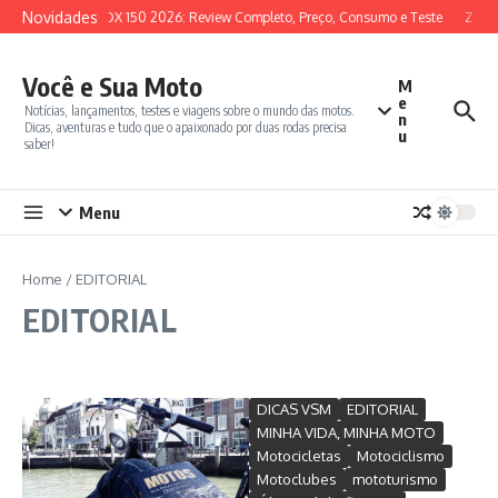
Ir para o conteúdo
Novidades
SYM ADX 150 2026: Review Completo, Preço, Consumo e Teste
Zonte
Você e Sua Moto
M
e
Notícias, lançamentos, testes e viagens sobre o mundo das motos.
n
Dicas, aventuras e tudo que o apaixonado por duas rodas precisa
u
saber!
Menu
Home
/
EDITORIAL
EDITORIAL
DICAS VSM
EDITORIAL
MINHA VIDA, MINHA MOTO
Motocicletas
Motociclismo
Motoclubes
mototurismo