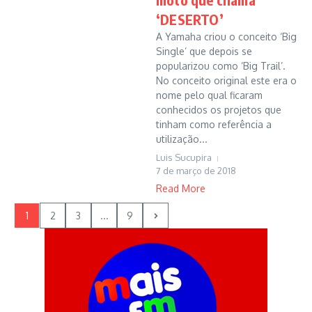
‘DESERTO’
A Yamaha criou o conceito ‘Big
Single’ que depois se
popularizou como ‘Big Trail’.
No conceito original este era o
nome pelo qual ficaram
conhecidos os projetos que
tinham como referência a
utilização...
Luis Sucupira
7 de março de 2018
Read More
1
2
3
...
9