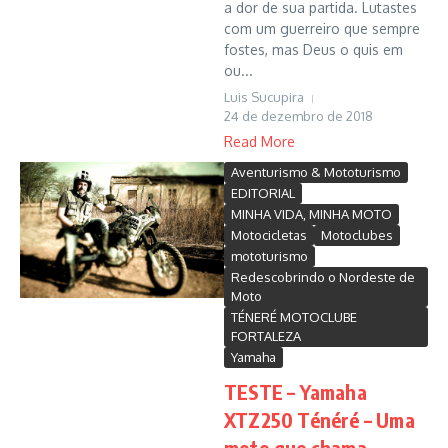
a dor de sua partida. Lutastes
com um guerreiro que sempre
fostes, mas Deus o quis em
ou...
Luis Sucupira
24 de dezembro de 2018
Read More
Aventurismo & Mototurismo
EDITORIAL
MINHA VIDA, MINHA MOTO
Motocicletas
Motoclubes
mototurismo
Redescobrindo o Nordeste de
Moto
TÉNERÉ MOTOCLUBE
FORTALEZA
Yamaha
TESTE – Yamaha
XTZ250 Ténéré – Uma
moto que chama