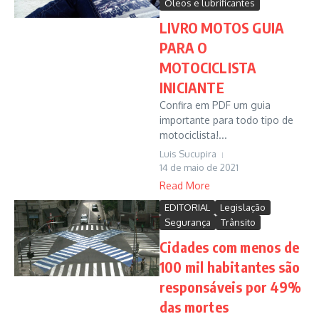
Óleos e lubrificantes
LIVRO MOTOS GUIA
PARA O
MOTOCICLISTA
INICIANTE
Confira em PDF um guia
importante para todo tipo de
motociclista!...
Luis Sucupira
14 de maio de 2021
Read More
EDITORIAL
Legislação
Segurança
Trânsito
Cidades com menos de
100 mil habitantes são
responsáveis por 49%
das mortes