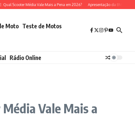
Scooter Média Vale Mais a Pena em 2026?
Apresentação da BMW R 1300 GS (
de Moto
Teste de Motos
ial
Rádio Online
 Média Vale Mais a