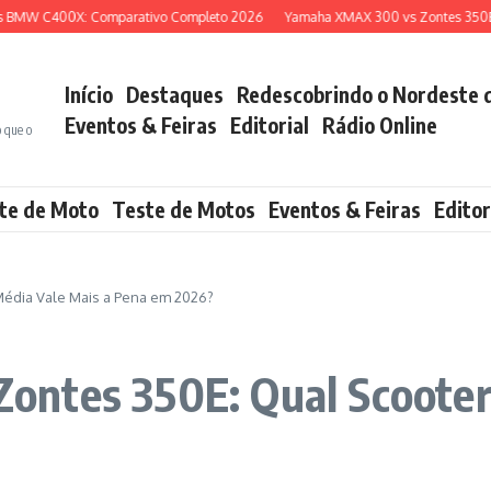
C400X: Comparativo Completo 2026
Yamaha XMAX 300 vs Zontes 350E: Qual 
Início
Destaques
Redescobrindo o Nordeste 
Eventos & Feiras
Editorial
Rádio Online
o que o
te de Moto
Teste de Motos
Eventos & Feiras
Editor
édia Vale Mais a Pena em 2026?
ntes 350E: Qual Scooter