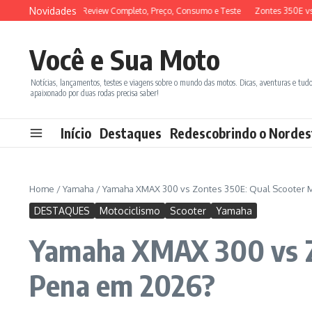
Ir para o conteúdo
Novidades
DX 150 2026: Review Completo, Preço, Consumo e Teste
Zontes 350E vs BMW 
Você e Sua Moto
Notícias, lançamentos, testes e viagens sobre o mundo das motos. Dicas, aventuras e tud
apaixonado por duas rodas precisa saber!
Início
Destaques
Redescobrindo o Nordes
Home
/
Yamaha
/
Yamaha XMAX 300 vs Zontes 350E: Qual Scooter M
DESTAQUES
Motociclismo
Scooter
Yamaha
Yamaha XMAX 300 vs Zo
Pena em 2026?