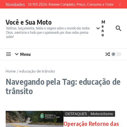
Ir para o conteúdo
Novidades
SYM ADX 150 2026: Review Completo, Preço, Consumo e Teste
Zonte
Você e Sua Moto
M
e
Notícias, lançamentos, testes e viagens sobre o mundo das motos.
n
Dicas, aventuras e tudo que o apaixonado por duas rodas precisa
u
saber!
Menu
Home
/
educação de trânsito
Navegando pela Tag: educação de
trânsito
DESTAQUES
Motociclismo
Operação Retorno das