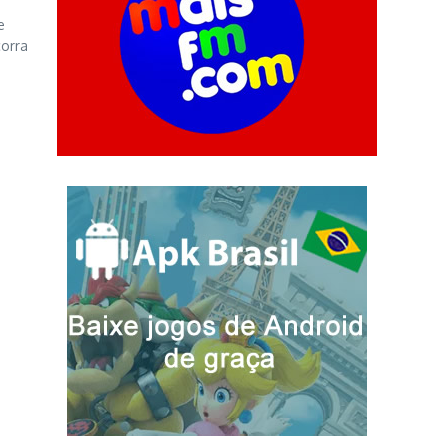
e
corra