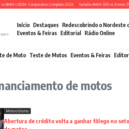
vs BMW C400X: Comparativo Completo 2026
Yamaha XMAX 300 vs Zontes 350E
Início
Destaques
Redescobrindo o Nordeste 
Eventos & Feiras
Editorial
Rádio Online
o que o
te de Moto
Teste de Motos
Eventos & Feiras
Editor
inanciamento de motos
Motociclismo
Abertura de crédito volta a ganhar fôlego no set
de motos.