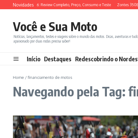
Ir para o conteúdo
Novidades
SYM ADX 150 2026: Review Completo, Preço, Consumo e Teste
Zontes 350E 
Você e Sua Moto
Notícias, lançamentos, testes e viagens sobre o mundo das motos. Dicas, aventuras e tud
apaixonado por duas rodas precisa saber!
Início
Destaques
Redescobrindo o Nordes
Home
/
financiamento de motos
Navegando pela Tag: f