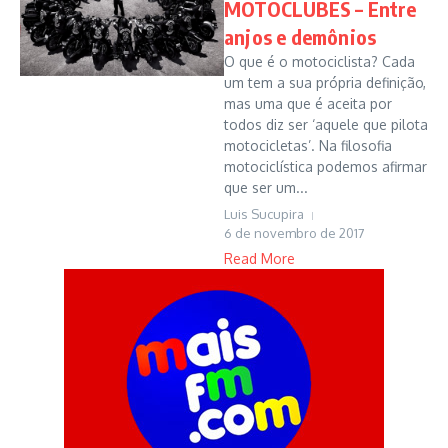
MOTOCLUBES – Entre
anjos e demônios
O que é o motociclista? Cada
um tem a sua própria definição,
mas uma que é aceita por
todos diz ser ‘aquele que pilota
motocicletas’. Na filosofia
motociclística podemos afirmar
que ser um...
Luis Sucupira
6 de novembro de 2017
Read More