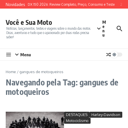
Ir para o conteúdo
Novidades
SYM ADX 150 2026: Review Completo, Preço, Consumo e Teste
Zont
Você e Sua Moto
M
e
Notícias, lançamentos, testes e viagens sobre o mundo das motos.
n
Dicas, aventuras e tudo que o apaixonado por duas rodas precisa
u
saber!
Menu
Home
/
gangues de motoqueiros
Navegando pela Tag: gangues de
motoqueiros
DESTAQUES
Harley-Davidson
Motociclismo