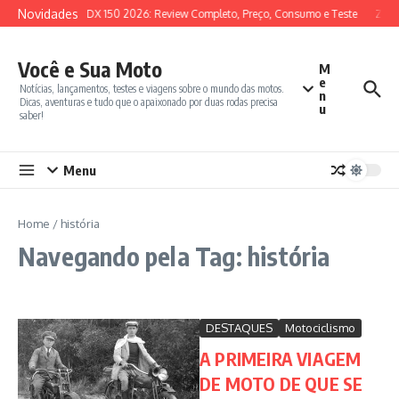
Ir para o conteúdo
Novidades
SYM ADX 150 2026: Review Completo, Preço, Consumo e Teste
Zont
Você e Sua Moto
M
e
Notícias, lançamentos, testes e viagens sobre o mundo das motos.
n
Dicas, aventuras e tudo que o apaixonado por duas rodas precisa
u
saber!
Menu
Home
/
história
Navegando pela Tag: história
DESTAQUES
Motociclismo
A PRIMEIRA VIAGEM
DE MOTO DE QUE SE