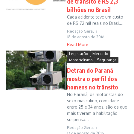
de trânsito é R$ 2,3
bilhões no Brasil
Cada acidente teve um custo
de R$ 72 mil reais no Brasil...
Redação Geral
18 de agosto de 2016
Read More
Legislação
Mercado
Motociclismo
Segurança
Detran do Paraná
mostra o perfil dos
homens no trânsito
No Paraná, os motoristas do
sexo masculino, com idade
entre 25 e 34 anos, são os que
mais tiveram a habilitação
suspensa...
Redação Geral
17 de agosto de 2016