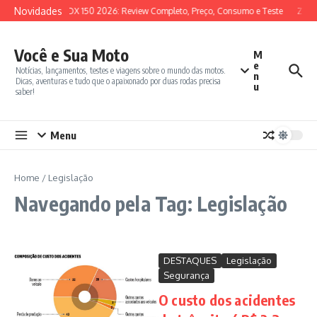
Ir para o conteúdo
Novidades
SYM ADX 150 2026: Review Completo, Preço, Consumo e Teste
Zonte
Você e Sua Moto
M
e
Notícias, lançamentos, testes e viagens sobre o mundo das motos.
n
Dicas, aventuras e tudo que o apaixonado por duas rodas precisa
u
saber!
Menu
Home
/
Legislação
Navegando pela Tag: Legislação
DESTAQUES
Legislação
Segurança
O custo dos acidentes