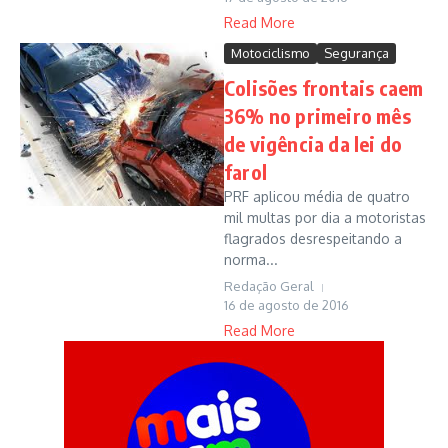
Read More
Motociclismo
Segurança
Colisões frontais caem
36% no primeiro mês
de vigência da lei do
farol
PRF aplicou média de quatro
mil multas por dia a motoristas
flagrados desrespeitando a
norma...
Redação Geral
16 de agosto de 2016
Read More