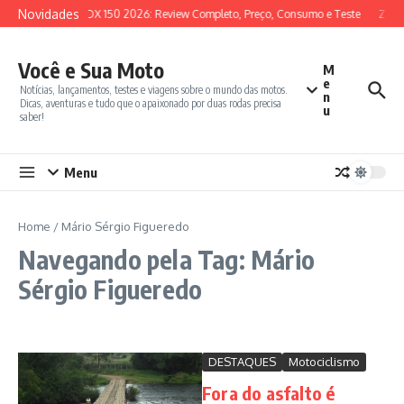
Ir para o conteúdo
Novidades
SYM ADX 150 2026: Review Completo, Preço, Consumo e Teste
Zonte
Você e Sua Moto
M
e
Notícias, lançamentos, testes e viagens sobre o mundo das motos.
n
Dicas, aventuras e tudo que o apaixonado por duas rodas precisa
u
saber!
Menu
Home
/
Mário Sérgio Figueredo
Navegando pela Tag: Mário
Sérgio Figueredo
DESTAQUES
Motociclismo
Fora do asfalto é