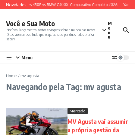
Ir para o conteúdo
Novidades
 e Teste
Zontes 350E vs BMW C400X: Comparativo Completo 2026
Yamaha
Você e Sua Moto
M
e
Notícias, lançamentos, testes e viagens sobre o mundo das motos.
n
Dicas, aventuras e tudo que o apaixonado por duas rodas precisa
u
saber!
Menu
Home
/
mv agusta
Navegando pela Tag: mv agusta
Mercado
MV Agusta vai assumir
a própria gestão da