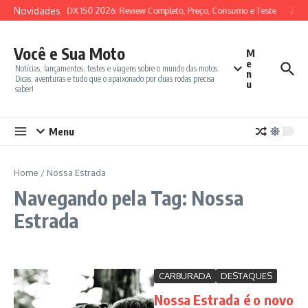
Ir para o conteúdo
Novidades
SYM ADX 150 2026: Review Completo, Preço, Consumo e Teste
Zont
Você e Sua Moto
M
e
Notícias, lançamentos, testes e viagens sobre o mundo das motos.
n
Dicas, aventuras e tudo que o apaixonado por duas rodas precisa
u
saber!
Menu
Home
/
Nossa Estrada
Navegando pela Tag: Nossa
Estrada
CARBURADA
DESTAQUES
Nossa Estrada é o novo