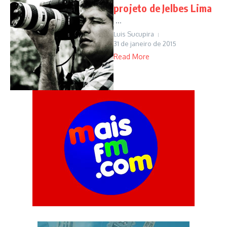
projeto de Jelbes Lima
...
Luis Sucupira
31 de janeiro de 2015
Read More