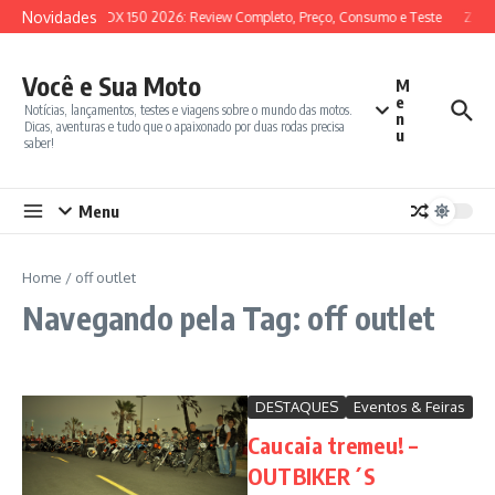
Ir para o conteúdo
Novidades
SYM ADX 150 2026: Review Completo, Preço, Consumo e Teste
Zont
Você e Sua Moto
M
e
Notícias, lançamentos, testes e viagens sobre o mundo das motos.
n
Dicas, aventuras e tudo que o apaixonado por duas rodas precisa
u
saber!
Menu
Home
/
off outlet
Navegando pela Tag: off outlet
DESTAQUES
Eventos & Feiras
Caucaia tremeu! –
OUTBIKER´S