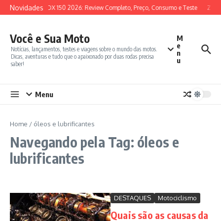
Ir para o conteúdo
Novidades
SYM ADX 150 2026: Review Completo, Preço, Consumo e Teste
Zont
Você e Sua Moto
M
e
Notícias, lançamentos, testes e viagens sobre o mundo das motos.
n
Dicas, aventuras e tudo que o apaixonado por duas rodas precisa
u
saber!
Menu
Home
/
óleos e lubrificantes
Navegando pela Tag: óleos e
lubrificantes
DESTAQUES
Motociclismo
Quais são as causas da