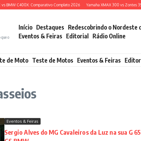
vs BMW C400X: Comparativo Completo 2026
Yamaha XMAX 300 vs Zontes 350E
Início
Destaques
Redescobrindo o Nordeste 
Eventos & Feiras
Editorial
Rádio Online
o que o
te de Moto
Teste de Motos
Eventos & Feiras
Editor
asseios
Eventos & Feiras
Sergio Alves do MG Cavaleiros da Luz na sua G 6
GS BMW