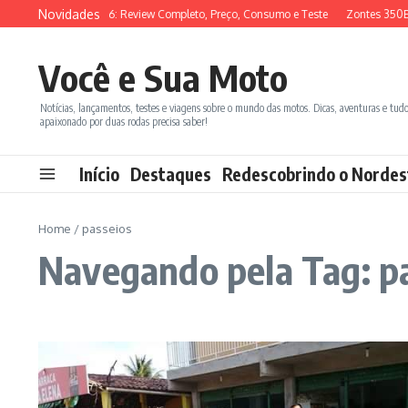
Ir para o conteúdo
Novidades
SYM ADX 150 2026: Review Completo, Preço, Consumo e Teste
Zontes 350E 
Você e Sua Moto
Notícias, lançamentos, testes e viagens sobre o mundo das motos. Dicas, aventuras e tud
apaixonado por duas rodas precisa saber!
Início
Destaques
Redescobrindo o Nordes
Home
/
passeios
Navegando pela Tag: p