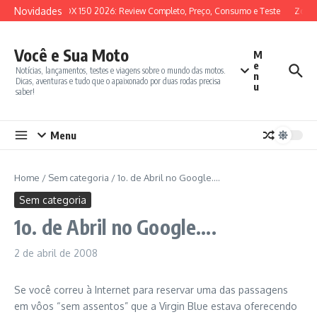
Ir para o conteúdo
Novidades
SYM ADX 150 2026: Review Completo, Preço, Consumo e Teste
Zonte
Você e Sua Moto
M
e
Notícias, lançamentos, testes e viagens sobre o mundo das motos.
n
Dicas, aventuras e tudo que o apaixonado por duas rodas precisa
u
saber!
Menu
Home
/
Sem categoria
/
1o. de Abril no Google….
Sem categoria
1o. de Abril no Google….
2 de abril de 2008
Se você correu à Internet para reservar uma das passagens
em vôos “sem assentos” que a Virgin Blue estava oferecendo