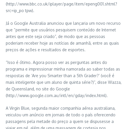
(http://www.bbc.co.uk/iplayer/page/item/epeng001.shtml?
src=ip_po tpw).
Já o Google Australia anunciou que lançaria um novo recurso
que “permite que usuários pesquisem conteúdo de Internet
antes que este seja criado”, de modo que as pessoas
poderiam receber hoje as notícias de amanhã, entre as quais
preços de ações e resultados de esportes.
“Isso é ótimo. Agora posso ver as perguntas antes do
programa e impressionar minha namorada ao saber todas as
respostas de ‘Are you Smarter than a 5th Grader?’ (você é
mais inteligente que um aluno de quinta série?)”, disse Wazza,
de Queensland, no site do Google
(http://www.google.com.au/intl/en/gday/index.html).
A Virgin Blue, segunda maior companhia aérea australiana,
veiculou um anúncio em jornais de todo o país oferecendo
passagens pela metade do preço a quem se dispusesse a
viajar em pé, além de uma massagem de cortesia nos