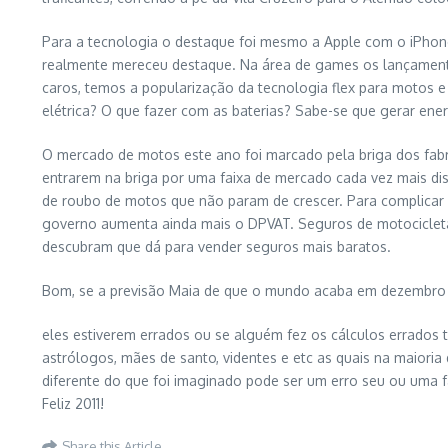
Para a tecnologia o destaque foi mesmo a Apple com o iPhone 
realmente mereceu destaque. Na área de games os lançament
caros, temos a popularização da tecnologia flex para motos e
elétrica? O que fazer com as baterias? Sabe-se que gerar ene
O mercado de motos este ano foi marcado pela briga dos fabr
entrarem na briga por uma faixa de mercado cada vez mais disp
de roubo de motos que não param de crescer. Para complicar
governo aumenta ainda mais o DPVAT. Seguros de motocicletas
descubram que dá para vender seguros mais baratos.
Bom, se a previsão Maia de que o mundo acaba em dezembro de 
eles estiverem errados ou se alguém fez os cálculos errados
astrólogos, mães de santo, videntes e etc as quais na maioria
diferente do que foi imaginado pode ser um erro seu ou uma fa
Feliz 2011!
Share this Article