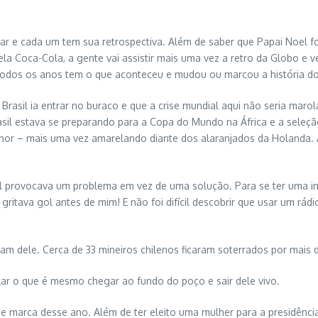
r e cada um tem sua retrospectiva. Além de saber que Papai Noel foi 
a Coca-Cola, a gente vai assistir mais uma vez a retro da Globo e
r todos os anos tem o que aconteceu e mudou ou marcou a história 
il ia entrar no buraco e que a crise mundial aqui não seria marola 
rasil estava se preparando para a Copa do Mundo na África e a sel
hor – mais uma vez amarelando diante dos alaranjados da Holanda. A 
 provocava um problema em vez de uma solução. Para se ter uma ima
gritava gol antes de mim! E não foi difícil descobrir que usar um rá
ram dele. Cerca de 33 mineiros chilenos ficaram soterrados por mai
lar o que é mesmo chegar ao fundo do poço e sair dele vivo.
e marca desse ano. Além de ter eleito uma mulher para a presidência