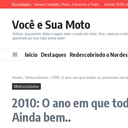
Ir para o conteúdo
Novidades
ADX 150 2026: Review Completo, Preço, Consumo e Teste
Zontes 350E vs BM
Você e Sua Moto
Notícias, lançamentos, testes e viagens sobre o mundo das motos. Dicas, aventuras e tud
apaixonado por duas rodas precisa saber!
Início
Destaques
Redescobrindo o Nordes
Home
/
Motociclismo
/
2010: O ano em que todas as previsões errar
Motociclismo
2010: O ano em que tod
Ainda bem..