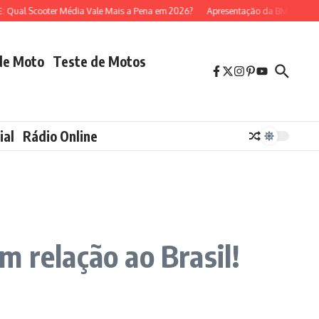
 Scooter Média Vale Mais a Pena em 2026?
Apresentação da BMW R 1300 GS
de Moto
Teste de Motos
ial
Rádio Online
 relação ao Brasil!