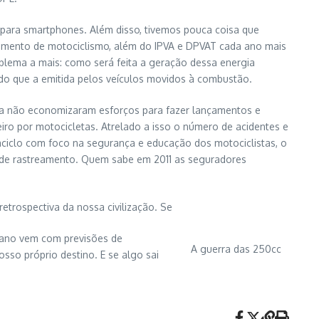
s para smartphones. Além disso, tivemos pouca coisa que
gmento de motociclismo, além do IPVA e DPVAT cada ano mais
oblema a mais: como será feita a geração dessa energia
 do que a emitida pelos veículos movidos à combustão.
aha não economizaram esforços para fazer lançamentos e
eiro por motocicletas. Atrelado a isso o número de acidentes e
ciclo com foco na segurança e educação dos motociclistas, o
s de rastreamento. Quem sabe em 2011 as seguradores
etrospectiva da nossa civilização. Se
e ano vem com previsões de
A guerra das 250cc
sso próprio destino. E se algo sai