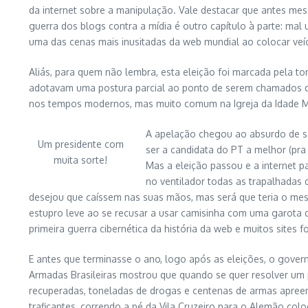
da internet sobre a manipulação. Vale destacar que antes me
guerra dos blogs contra a mídia é outro capítulo à parte: ma
uma das cenas mais inusitadas da web mundial ao colocar ve
Aliás, para quem não lembra, esta eleição foi marcada pela 
adotavam uma postura parcial ao ponto de serem chamados de P
nos tempos modernos, mas muito comum na Igreja da Idade Méd
A apelação chegou ao absurdo de se
Um presidente com
ser a candidata do PT a melhor (pr
muita sorte!
Mas a eleição passou e a internet 
no ventilador todas as trapalhadas 
desejou que caíssem nas suas mãos, mas será que teria o mesm
estupro leve ao se recusar a usar camisinha com uma garota d
primeira guerra cibernética da história da web e muitos sites
E antes que terminasse o ano, logo após as eleições, o govern
Armadas Brasileiras mostrou que quando se quer resolver um 
recuperadas, toneladas de drogas e centenas de armas apreen
traficantes, correndo a pé da Vila Cruzeiro para o Alemão col