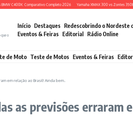
W C400X: Comparativo Completo 2026
Yamaha XMAX 300 vs Zontes 350E: Qual
Início
Destaques
Redescobrindo o Nordeste 
Eventos & Feiras
Editorial
Rádio Online
o que o
te de Moto
Teste de Motos
Eventos & Feiras
Editor
am em relação ao Brasil! Ainda bem..
as as previsões erraram em