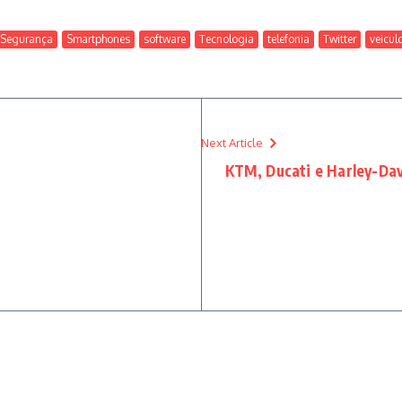
Segurança
Smartphones
software
Tecnologia
telefonia
Twitter
veicul
Next Article
KTM, Ducati e Harley-Da