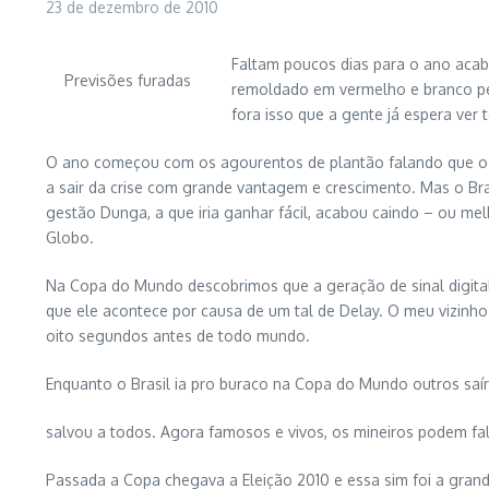
23 de dezembro de 2010
Faltam poucos dias para o ano acaba
Previsões furadas
remoldado em vermelho e branco pel
fora isso que a gente já espera ve
O ano começou com os agourentos de plantão falando que o Bras
a sair da crise com grande vantagem e crescimento. Mas o B
gestão Dunga, a que iria ganhar fácil, acabou caindo – ou mel
Globo.
Na Copa do Mundo descobrimos que a geração de sinal digital
que ele acontece por causa de um tal de Delay. O meu vizinho 
oito segundos antes de todo mundo.
Enquanto o Brasil ia pro buraco na Copa do Mundo outros saí
salvou a todos. Agora famosos e vivos, os mineiros podem fa
Passada a Copa chegava a Eleição 2010 e essa sim foi a grand