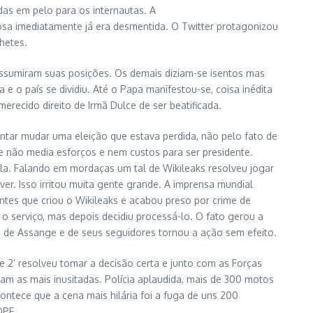
as em pelo para os internautas. A
iosa imediatamente já era desmentida. O Twitter protagonizou
hetes.
assumiram suas posições. Os demais diziam-se isentos mas
o país se dividiu. Até o Papa manifestou-se, coisa inédita
ecido direito de Irmã Dulce de ser beatificada.
tar mudar uma eleição que estava perdida, não pelo fato de
e não media esforços e nem custos para ser presidente.
la. Falando em mordaças um tal de Wikileaks resolveu jogar
r. Isso irritou muita gente grande. A imprensa mundial
ntes que criou o Wikileaks e acabou preso por crime de
o serviço, mas depois decidiu processá-lo. O fato gerou a
eza de Assange e de seus seguidores tornou a ação sem efeito.
e 2’ resolveu tomar a decisão certa e junto com as Forças
m as mais inusitadas. Polícia aplaudida, mais de 300 motos
tece que a cena mais hilária foi a fuga de uns 200
OPE.