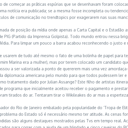
so de começar as práticas espúrias que se desenhavam foram colocad
l uma notícia era publicada; se a mesma fosse incompleta ou tendenc
ículos de comunicação no trendtopics por exagerarem nas suas manc
tomada de posição da mídia onde apenas a Carta Capital e o Estadão 
IG (Partido da Imprensa Golpista). Todo mundo entrou nessa briga e 
ia. Para limpar um pouco a barra acabou reconhecendo o justo e mer
 usarem de tudo até mesmo o fato de uma bolinha de papel para ten
a mim Marina era a mulher), mas por terem colocado um candidato qu
passou a ser valorizada a ponto de quererem mais uma vez amordaça-
da diplomacia americana pelo mundo para que todos pudessem ler e ve
o tratamento dado por Julian Assange? Este filho de artistas itinera
e programa que inicialmente aceitou receber o pagamento e prestar 
 foram tirados do ar. Tentaram tirar o Wikileakes do ar mas a espert
ador do Rio de Janeiro embalado pela popularidade do ‘Tropa de Elit
problema do Estado só é necessário mesmo ter atitude. As cenas fora
didas são alguns destaques mostrados pelas Tvs em tempo real. Acon
ocados para correr com a ajuda de um blindado e cinco caveiras do B