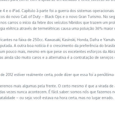
4 e o iPad. Capítulo à parte foi a guerra dos sistemas operacionai
os do novo Call of Duty – Black Ops e o novo Gran Turismo. No se
 nos carros o início da febre dos veículos híbridos que trazem um pr
rgia elétrica através de termelétricas causa uma poluição 36% maior
icantes na faixa de 250cc. Kawasaki, Kasinski, Honda, Dafra e Yam
utada. A outra boa notícia é o crescimento da preferência do brasil
 um pouco mais, mesmo em que pese os excelentes esforços da Abra
 ainda são muito caros e a alternativa é a contratação de serviço
2012 estiver realmente certa, pode dizer que essa foi a penúltima r
 teremos mais algumas pela frente. O certo mesmo é que a virada d
 das vezes nunca acontecem. É fácil saber: somos nós que fazemos no
talidade – ou seja: você estava na hora certa, mas no lugar errado.