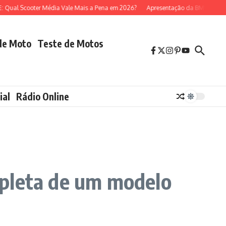
ooter Média Vale Mais a Pena em 2026?
Apresentação da BMW R 1300 GS (mo
de Moto
Teste de Motos
ial
Rádio Online
mpleta de um modelo