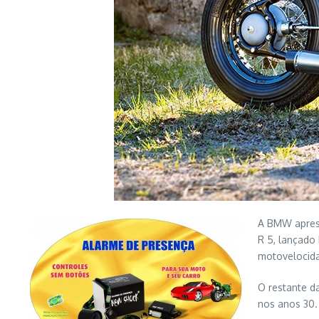
A BMW aprese
R 5, lançado
motovelocidad
O restante d
nos anos 30.