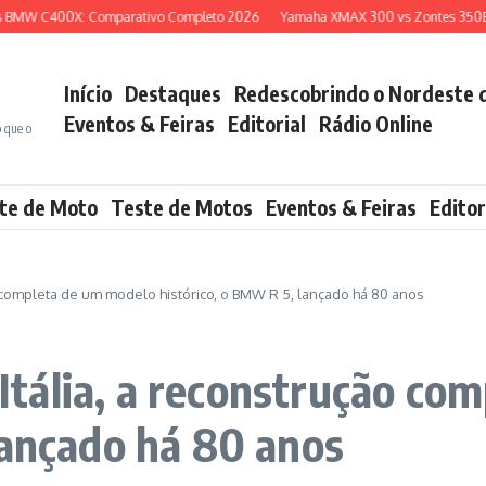
00X: Comparativo Completo 2026
Yamaha XMAX 300 vs Zontes 350E: Qual Sc
Início
Destaques
Redescobrindo o Nordeste 
Eventos & Feiras
Editorial
Rádio Online
o que o
te de Moto
Teste de Motos
Eventos & Feiras
Editor
 completa de um modelo histórico, o BMW R 5, lançado há 80 anos
tália, a reconstrução co
lançado há 80 anos