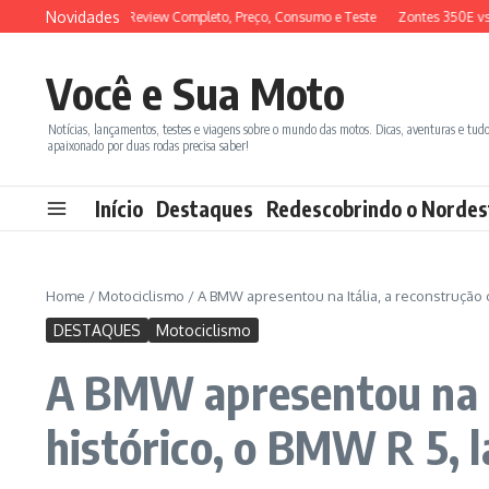
Ir para o conteúdo
Novidades
 150 2026: Review Completo, Preço, Consumo e Teste
Zontes 350E vs BMW C4
Você e Sua Moto
Notícias, lançamentos, testes e viagens sobre o mundo das motos. Dicas, aventuras e tud
apaixonado por duas rodas precisa saber!
Início
Destaques
Redescobrindo o Nordes
Home
/
Motociclismo
/
A BMW apresentou na Itália, a reconstrução
DESTAQUES
Motociclismo
A BMW apresentou na I
histórico, o BMW R 5, 