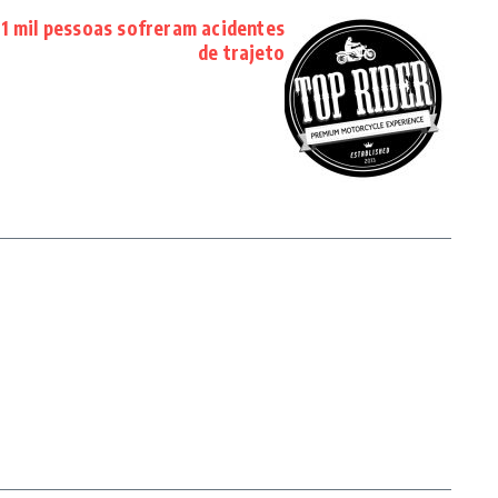
1 mil pessoas sofreram acidentes
de trajeto