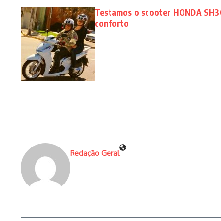
Testamos o scooter HONDA SH300
conforto
Redação Geral