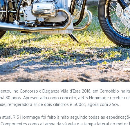
ntou, no Concorso d’Eleganza Villa d’Este 2016, em Cernobbio, na I
 há 80 anos. Apresentada como conceito, a R 5 Hommage recebeu u
e, refrigerado a ar de dois cilindros e 500cc, agora com 26cv.
a atual R 5 Hommage foi feito à mão seguindo todas as especificaç
 Componentes como a tampa da válvula e a tampa lateral do motor 