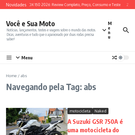
Ir para o conteúdo
Novidades
SYM ADX 150 2026: Review Completo, Preço, Consumo e Teste
Zonte
Você e Sua Moto
M
e
Notícias, lançamentos, testes e viagens sobre o mundo das motos.
n
Dicas, aventuras e tudo que o apaixonado por duas rodas precisa
u
saber!
Menu
Home
/
abs
Navegando pela Tag: abs
motocicleta
Naked
A Suzuki GSR 750A é
uma motocicleta do