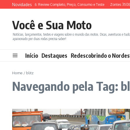
Ir para o conteúdo
Novidades
SYM ADX 150 2026: Review Completo, Preço, Consumo e Teste
Zontes 350E 
Você e Sua Moto
Notícias, lançamentos, testes e viagens sobre o mundo das motos. Dicas, aventuras e tud
apaixonado por duas rodas precisa saber!
Início
Destaques
Redescobrindo o Nordes
Home
/
blitz
Navegando pela Tag: bl