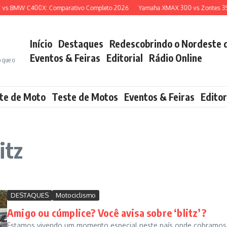
vs BMW C400X: Comparativo Completo 2026
Yamaha XMAX 300 vs Zontes 350E
Início
Destaques
Redescobrindo o Nordeste 
Eventos & Feiras
Editorial
Rádio Online
o que o
te de Moto
Teste de Motos
Eventos & Feiras
Editor
itz
DESTAQUES
Motociclismo
Amigo ou cúmplice? Você avisa sobre ‘blitz’?
Estamos vivendo um momento especial neste país onde cobramos