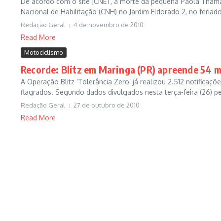
De acordo com o site JCNET, a morte da pequena Paola Thamar
Nacional de Habilitação (CNH) no Jardim Eldorado 2, no feriado
Redação Geral
4 de novembro de 2010
Read More
Motociclismo
Recorde: Blitz em Maringa (PR) apreende 54 m
A Operação Blitz ‘Tolerância Zero’ já realizou 2.512 notificaçõ
flagrados. Segundo dados divulgados nesta terça-feira (26) pel
Redação Geral
27 de outubro de 2010
Read More