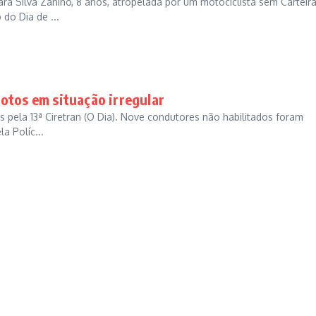
a Silva Zanino, 8 anos, atropelada por um motociclista sem Carteir
 do Dia de ...
otos em situação irregular
es pela 13ª Ciretran (O Dia). Nove condutores não habilitados foram
a Políc...