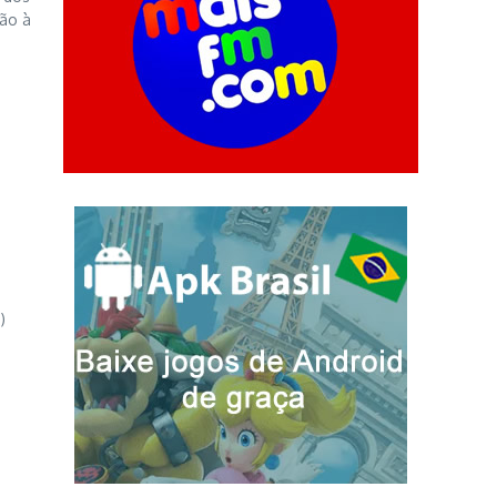
não à
)