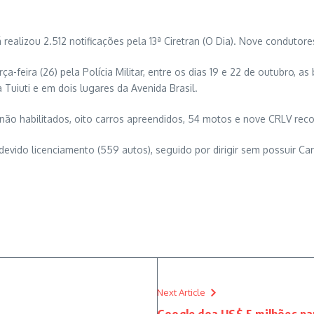
á realizou 2.512 notificações pela 13ª Ciretran (O Dia). Nove condutor
-feira (26) pela Polícia Militar, entre os dias 19 e 22 de outubro, a
a Tuiuti e em dois lugares da Avenida Brasil.
 não habilitados, oito carros apreendidos, 54 motos e nove CRLV reco
evido licenciamento (559 autos), seguido por dirigir sem possuir Car
Next Article