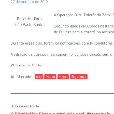
27 de outubro de 2010
A Operação Blitz ‘Tolerância Zero’ j
Recorde - Foto:
João Paulo Santos
Segundo dados divulgados nesta terça
de Oliveira com a Itororó, na Avenid
Durante esses dias, foram 151 notificações, com 14 condutores
A infração de trânsito mais comum foi conduzir veículo sem o d
Share this Article
Marcado:
blitz
Detran
motos
Segurança
Previous Article