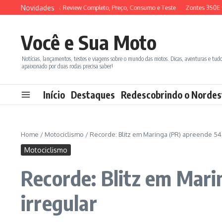
Ir para o conteúdo
Novidades
YM ADX 150 2026: Review Completo, Preço, Consumo e Teste
Zontes 350E vs 
Você e Sua Moto
Notícias, lançamentos, testes e viagens sobre o mundo das motos. Dicas, aventuras e tud
apaixonado por duas rodas precisa saber!
Início
Destaques
Redescobrindo o Nordes
Home
/
Motociclismo
/
Recorde: Blitz em Maringa (PR) apreende 54
Motociclismo
Recorde: Blitz em Mar
irregular