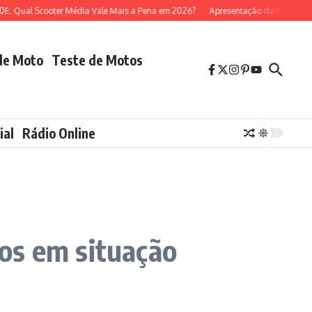
ual Scooter Média Vale Mais a Pena em 2026?
Apresentação da BMW R 1300 
de Moto
Teste de Motos
ial
Rádio Online
os em situação