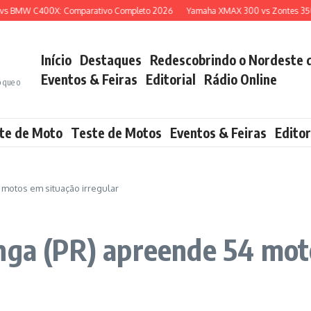
BMW C400X: Comparativo Completo 2026
Yamaha XMAX 300 vs Zontes 350E: Q
Início
Destaques
Redescobrindo o Nordeste 
Eventos & Feiras
Editorial
Rádio Online
o que o
te de Moto
Teste de Motos
Eventos & Feiras
Editor
 motos em situação irregular
inga (PR) apreende 54 mot