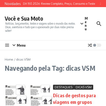
Ir para o conteúdo
Novidades
SYM ADX 150 2026: Review Completo, Preço, Consumo e Teste
Zont
Você e Sua Moto
M
e
Notícias, lançamentos, testes e viagens sobre o mundo das motos.
n
Dicas, aventuras e tudo que o apaixonado por duas rodas precisa
u
saber!
Menu
Home
/
dicas VSM
Navegando pela Tag: dicas VSM
DESTAQUES
DICAS VSM
Dicas de gestos para
viagens em grupos