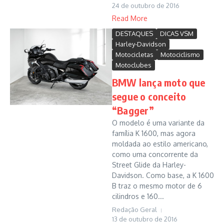
24 de outubro de 2016
Read More
DESTAQUES
DICAS VSM
Harley-Davidson
Motocicletas
Motociclismo
Motoclubes
BMW lança moto que
segue o conceito
“Bagger”
O modelo é uma variante da
família K 1600, mas agora
moldada ao estilo americano,
como uma concorrente da
Street Glide da Harley-
Davidson. Como base, a K 1600
B traz o mesmo motor de 6
cilindros e 160...
Redação Geral
13 de outubro de 2016