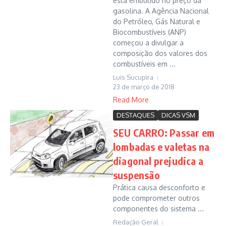
está embutido no preço da
gasolina. A Agência Nacional
do Petróleo, Gás Natural e
Biocombustíveis (ANP)
começou a divulgar a
composição dos valores dos
combustíveis em ...
Luis Sucupira
23 de março de 2018
Read More
DESTAQUES
DICAS VSM
SEU CARRO: Passar em
lombadas e valetas na
diagonal prejudica a
suspensão
Prática causa desconforto e
pode comprometer outros
componentes do sistema ...
Redação Geral