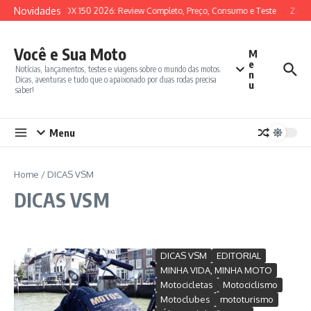
Ir para o conteúdo
Novidades
SYM ADX 150 2026: Review Completo, Preço, Consumo e Teste
Zonte
Você e Sua Moto
M
e
Notícias, lançamentos, testes e viagens sobre o mundo das motos.
n
Dicas, aventuras e tudo que o apaixonado por duas rodas precisa
u
saber!
Menu
Home
/
DICAS VSM
DICAS VSM
DICAS VSM
EDITORIAL
MINHA VIDA, MINHA MOTO
Motocicletas
Motociclismo
Motoclubes
mototurismo