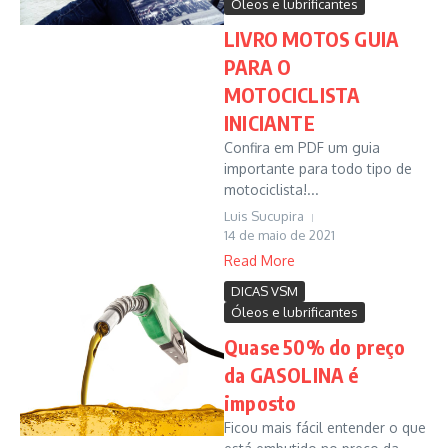
Óleos e lubrificantes
LIVRO MOTOS GUIA
PARA O
MOTOCICLISTA
INICIANTE
Confira em PDF um guia
importante para todo tipo de
motociclista!...
Luis Sucupira
14 de maio de 2021
Read More
DICAS VSM
Óleos e lubrificantes
Quase 50% do preço
da GASOLINA é
imposto
Ficou mais fácil entender o que