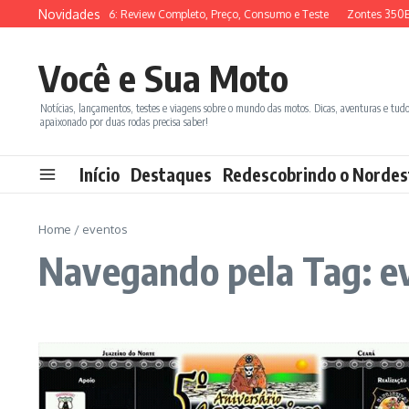
Ir para o conteúdo
Novidades
SYM ADX 150 2026: Review Completo, Preço, Consumo e Teste
Zontes 350E v
Você e Sua Moto
Notícias, lançamentos, testes e viagens sobre o mundo das motos. Dicas, aventuras e tud
apaixonado por duas rodas precisa saber!
Início
Destaques
Redescobrindo o Nordes
Home
/
eventos
Navegando pela Tag: e