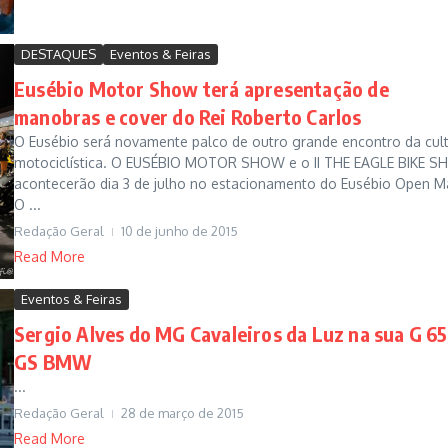
DESTAQUES
Eventos & Feiras
Eusébio Motor Show terá apresentação de
manobras e cover do Rei Roberto Carlos
O Eusébio será novamente palco de outro grande encontro da cul
motociclística. O EUSÉBIO MOTOR SHOW e o II THE EAGLE BIKE 
acontecerão dia 3 de julho no estacionamento do Eusébio Open Ma
O ...
Redação Geral
10 de junho de 2015
Read More
Eventos & Feiras
Sergio Alves do MG Cavaleiros da Luz na sua G 6
GS BMW
...
Redação Geral
28 de março de 2015
Read More