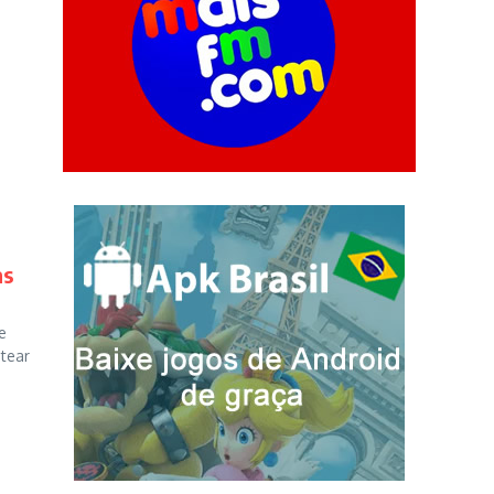
as
e
tear