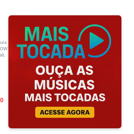
tura
SHOW
ll.
50