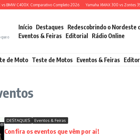
s BMW C400X: Comparativo Completo 2026
Yamaha XMAX 300 vs Zontes 350E:
Início
Destaques
Redescobrindo o Nordeste 
Eventos & Feiras
Editorial
Rádio Online
o que o
te de Moto
Teste de Motos
Eventos & Feiras
Editor
ventos
DESTAQUES
Eventos & Feiras
Confira os eventos que vêm por ai!
...