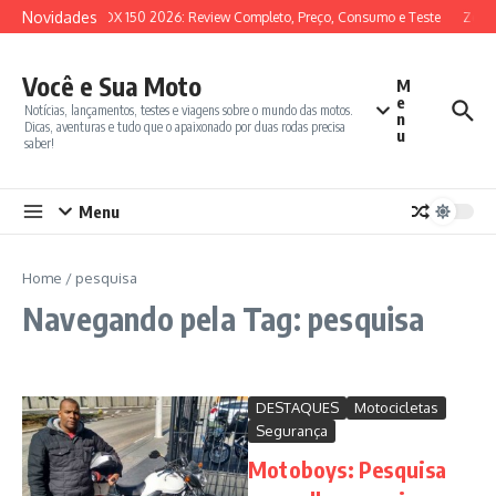
Ir para o conteúdo
Novidades
SYM ADX 150 2026: Review Completo, Preço, Consumo e Teste
Zonte
Você e Sua Moto
M
e
Notícias, lançamentos, testes e viagens sobre o mundo das motos.
n
Dicas, aventuras e tudo que o apaixonado por duas rodas precisa
u
saber!
Menu
Home
/
pesquisa
Navegando pela Tag: pesquisa
DESTAQUES
Motocicletas
Segurança
Motoboys: Pesquisa