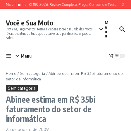
Ir para o conteúdo
Novidades
SYM ADX 150 2026: Review Completo, Preço, Consumo e Teste
Zonte
Você e Sua Moto
M
e
Notícias, lançamentos, testes e viagens sobre o mundo das motos.
n
Dicas, aventuras e tudo que o apaixonado por duas rodas precisa
u
saber!
Menu
Home
/
Sem categoria
/
Abinee estima em R$ 35bi faturamento do
setor de informática
Sem categoria
Abinee estima em R$ 35bi
faturamento do setor de
informática
25 de agosto de 2009