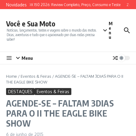
Ir para o conteúdo
Novidades
SYM ADX 150 2026: Review Completo, Preço, Consumo e Teste
Zonte
Você e Sua Moto
M
e
Notícias, lançamentos, testes e viagens sobre o mundo das motos.
n
Dicas, aventuras e tudo que o apaixonado por duas rodas precisa
u
saber!
Menu
Home
/
Eventos & Feiras
/
AGENDE-SE – FALTAM 3DIAS PARA O II
THE EAGLE BIKE SHOW
DESTAQUES
Eventos & Feiras
AGENDE-SE – FALTAM 3DIAS
PARA O II THE EAGLE BIKE
SHOW
6 de junho de 2015