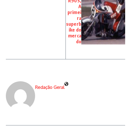
R90S,
A
primei
ra
superb
ike do
merca
do
Redação Geral