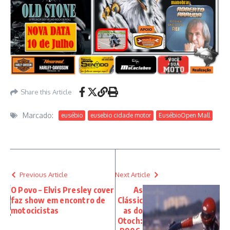
Share this Article
Marcado:
eusébio
eusebio cidade motor
EusébioOpen Mall
Previous Article
Next Article
O Povo – Elvis Presley cover
As
faz show em encontro de
Clássic
motocicistas
as do
Otoch: