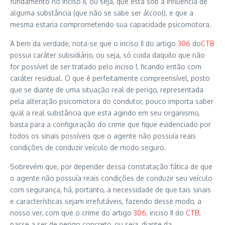
fundamento no inciso II, ou seja, que esta sob a influência de
alguma substância (que não se sabe ser álcool), e que a
mesma estaria comprometendo sua capacidade psicomotora.
A bem da verdade, nota-se que o inciso II do artigo
306
do
CTB
possui caráter subsidiário, ou seja, só cuida daquilo que não
for possível de ser tratado pelo inciso I, ficando então com
caráter residual. O que é perfeitamente compreensível, posto
que se diante de uma situação real de perigo, representada
pela alteração psicomotora do condutor, pouco importa saber
qual a real substância que esta agindo em seu organismo,
basta para a configuração do crime que fique evidenciado por
todos os sinais possíveis que o agente não possuía reais
condições de conduzir veículo de modo seguro.
Sobrevém que, por depender dessa constatação fática de que
o agente não possuía reais condições de conduzir seu veículo
com segurança, há, portanto, a necessidade de que tais sinais
e características sejam irrefutáveis, fazendo desse modo, a
nosso ver, com que o crime do artigo
306
, inciso II do
CTB
,
passe a ser de perigo concreto, ou seja, diante da