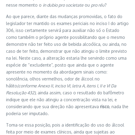
nesse momento o
in dubio pro societate
ou
pro réu
?
Ao que parece, diante das mudanças promovidas, o fato do
legislador ter mantido os exames periciais no inciso I do artigo
306, isso certamente servirá para auxiliar não só o Estado
como também o próprio agente possibilitando que o mesmo
demonstre não ter feito uso de bebida alcoólica, ou ainda, no
caso de ter feito, demonstrar que não atingiu o limite previsto
na lei. Neste caso, a alteração estaria lhe servindo como uma
espécie de “excludente”, posto que ainda que o agente
apresente no momento da abordagem sinais como:
sonolência, olhos vermelhos, odor de álcool no
hálito
(conforme Anexo II, inciso VI, letra A, itens I, II e VI Da
Resolução 432)
, ainda assim, caso o resultado do bafômetro
indique que ele não atingiu a concentração vista na lei, e
considerando que sua direção não apresentava
risco
, nada lhe
poderia ser imputado.
Toma-se essa posição, pois a identificação do uso do álcool
feita por meio de exames clínicos, ainda que sujeitas ao