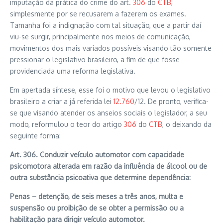
imputação da prática do crime do art.
306
do
CTB
,
simplesmente por se recusarem a fazerem os exames.
Tamanha foi a indignação com tal situação, que a partir daí
viu-se surgir, principalmente nos meios de comunicação,
movimentos dos mais variados possíveis visando tão somente
pressionar o legislativo brasileiro, a fim de que fosse
providenciada uma reforma legislativa.
Em apertada síntese, esse foi o motivo que levou o legislativo
brasileiro a criar a já referida lei
12.760
/12. De pronto, verifica-
se que visando atender os anseios sociais o legislador, a seu
modo, reformulou o teor do artigo
306
do
CTB
, o deixando da
seguinte forma:
Art. 306. Conduzir veículo automotor com capacidade
psicomotora alterada em razão da influência de álcool ou de
outra substância psicoativa que determine dependência:
Penas – detenção, de seis meses a três anos, multa e
suspensão ou proibição de se obter a permissão ou a
habilitação para dirigir veículo automotor.