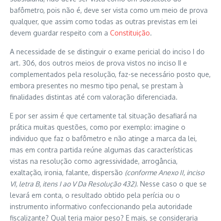
bafômetro, pois não é, deve ser vista como um meio de prova
qualquer, que assim como todas as outras previstas em lei
devem guardar respeito com a
Constituição
.
A necessidade de se distinguir o exame pericial do inciso I do
art. 306, dos outros meios de prova vistos no inciso II e
complementados pela resolução, faz-se necessário posto que,
embora presentes no mesmo tipo penal, se prestam à
finalidades distintas até com valoração diferenciada.
E por ser assim é que certamente tal situação desafiará na
prática muitas questões, como por exemplo: imagine o
individuo que faz o bafômetro e não atinge a marca da lei,
mas em contra partida reúne algumas das características
vistas na resolução como agressividade, arrogância,
exaltação, ironia, falante, dispersão
(conforme Anexo II, inciso
VI,
letra B, itens I ao V
Da Resolução 432)
. Nesse caso o que se
levará em conta, o resultado obtido pela perícia ou o
instrumento informativo confeccionando pela autoridade
fiscalizante? Qual teria maior peso? E mais, se consideraria