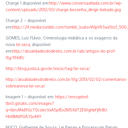
Charge 1 disponível em:
http://www.conversaafiada.com.br/wp-
content/uploads/2012/03/charge-bessinha_dirigir-bebado.jpg
Charge 2 – disponível
em:
http://24.media.tumblr.com/tumblr_lualsvWJpV1r3aa5to1_500.
GOMES, Luiz Flávio. Criminologia midiática e os exageros da
nova
lei seca
, disponível
em:
http://atualidadesdodireito.com.br/iab/artigos-do-prof-
lfg/19681/
http://blog.justiça.gov.br/inicio/tag/lei-seca/
http://atualidadesdodireito.com.br/lfg/2013/02/02/comentarios-
sobreanova-lei-seca/
Imagem 1 – disponível em:
https://encrypted-
tbn3.gstatic.com/images?
q=tbn:ANd9GcT0csIecVxA5pfEv2MSXdTZEWghbFjRr8U-
HtrBMd9GfLYJu44Y
NUCCI, Guilherme de Souza. Lei Penais e Processuais Penais