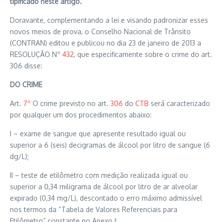
tipificado neste artigo.
Doravante, complementando a lei e visando padronizar esses
novos meios de prova, o Conselho Nacional de Trânsito
(CONTRAN) editou e publicou no dia 23 de janeiro de 2013 a
RESOLUÇÃO Nº
432
, que especificamente sobre o crime do art.
306 disse:
DO CRIME
Art.
7º
O crime previsto no art.
306
do
CTB
será caracterizado
por qualquer um dos procedimentos abaixo:
I – exame de sangue que apresente resultado igual ou
superior a 6 (seis) decigramas de álcool por litro de sangue (6
dg/L);
II – teste de etilômetro com medição realizada igual ou
superior a 0,34 miligrama de álcool por litro de ar alveolar
expirado (0,34 mg/L), descontado o erro máximo admissível
nos termos da “Tabela de Valores Referenciais para
Etilômetro” constante no Anexo I;