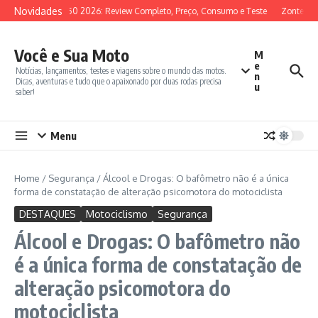
Ir para o conteúdo
Novidades
SYM ADX 150 2026: Review Completo, Preço, Consumo e Teste
Zontes 350
Você e Sua Moto
M
e
Notícias, lançamentos, testes e viagens sobre o mundo das motos.
n
Dicas, aventuras e tudo que o apaixonado por duas rodas precisa
u
saber!
Menu
Home
/
Segurança
/
Álcool e Drogas: O bafômetro não é a única
forma de constatação de alteração psicomotora do motociclista
DESTAQUES
Motociclismo
Segurança
Álcool e Drogas: O bafômetro não
é a única forma de constatação de
alteração psicomotora do
motociclista