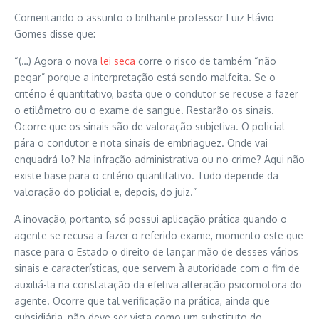
Comentando o assunto o brilhante professor Luiz Flávio
Gomes disse que:
“(…) Agora o nova
lei seca
corre o risco de também “não
pegar” porque a interpretação está sendo malfeita. Se o
critério é quantitativo, basta que o condutor se recuse a fazer
o etilômetro ou o exame de sangue. Restarão os sinais.
Ocorre que os sinais são de valoração subjetiva. O policial
pára o condutor e nota sinais de embriaguez. Onde vai
enquadrá-lo? Na infração administrativa ou no crime? Aqui não
existe base para o critério quantitativo. Tudo depende da
valoração do policial e, depois, do juiz.”
A inovação, portanto, só possui aplicação prática quando o
agente se recusa a fazer o referido exame, momento este que
nasce para o Estado o direito de lançar mão de desses vários
sinais e características, que servem à autoridade com o fim de
auxiliá-la na constatação da efetiva alteração psicomotora do
agente. Ocorre que tal verificação na prática, ainda que
subsidiária, não deve ser vista como um substituto do