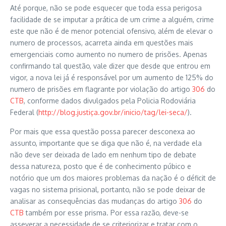
Até porque, não se pode esquecer que toda essa perigosa
facilidade de se imputar a prática de um crime a alguém, crime
este que não é de menor potencial ofensivo, além de elevar o
numero de processos, acarreta ainda em questões mais
emergenciais como aumento no numero de prisões. Apenas
confirmando tal questão, vale dizer que desde que entrou em
vigor, a nova lei já é responsável por um aumento de 125% do
numero de prisões em flagrante por violação do artigo
306
do
CTB
, conforme dados divulgados pela Policia Rodoviária
Federal (
http://blog.justiça.gov.br/inicio/tag/lei-seca/
).
Por mais que essa questão possa parecer desconexa ao
assunto, importante que se diga que não é, na verdade ela
não deve ser deixada de lado em nenhum tipo de debate
dessa natureza, posto que é de conhecimento púbico e
notório que um dos maiores problemas da nação é o déficit de
vagas no sistema prisional, portanto, não se pode deixar de
analisar as consequências das mudanças do artigo
306
do
CTB
também por esse prisma. Por essa razão, deve-se
asseverar a necessidade de se criteriorizar e tratar com o