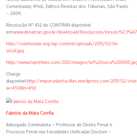
Comentadas; 4ªed., Editora Revistas dos Tribunais, São Paulo
– 2009;
Resolução Nº 432 do CONTRAN disponível
em:
www.denatran.gov.br/download/Resolucoes/(resolu%C3%A
http://coletivodar.org/wp-content/uploads/2013/02/lei-
seca1.jpg
http://www.tvprefeito.com/2012/images/lei%20seca%200010.jpg
Charge
disponível:
http://impurrasbicha.files.wordpress.com/2011/02/cha
w=450&h=450
Fabricio da Mata Corrêa
Advogado Criminalista – Professor de Direito Penal e
Processo Penal nas Faculdades Unificadas Doctum –