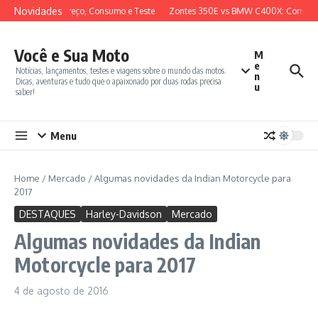
Ir para o conteúdo
Novidades
iew Completo, Preço, Consumo e Teste
Zontes 350E vs BMW C400X: Comparat
Você e Sua Moto
M
e
Notícias, lançamentos, testes e viagens sobre o mundo das motos.
n
Dicas, aventuras e tudo que o apaixonado por duas rodas precisa
u
saber!
Menu
Home
/
Mercado
/
Algumas novidades da Indian Motorcycle para
2017
DESTAQUES
Harley-Davidson
Mercado
Algumas novidades da Indian
Motorcycle para 2017
4 de agosto de 2016