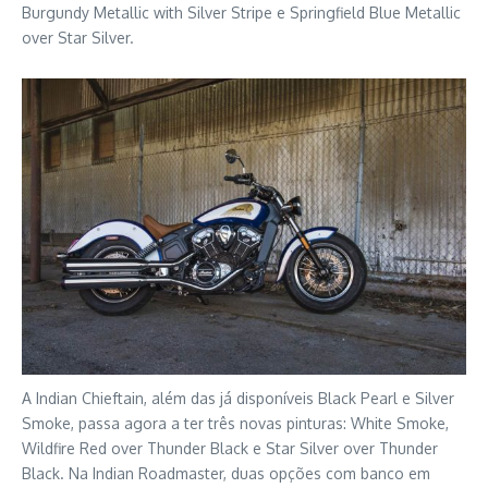
Burgundy Metallic with Silver Stripe e Springfield Blue Metallic
over Star Silver.
A Indian Chieftain, além das já disponíveis Black Pearl e Silver
Smoke, passa agora a ter três novas pinturas: White Smoke,
Wildfire Red over Thunder Black e Star Silver over Thunder
Black. Na Indian Roadmaster, duas opções com banco em