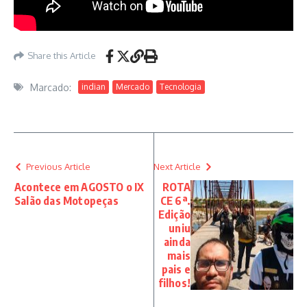
Share this Article
Marcado:
indian
Mercado
Tecnologia
Previous Article
Next Article
Acontece em AGOSTO o IX
ROTA
Salão das Motopeças
CE 6ª.
Edição
uniu
ainda
mais
pais e
filhos!