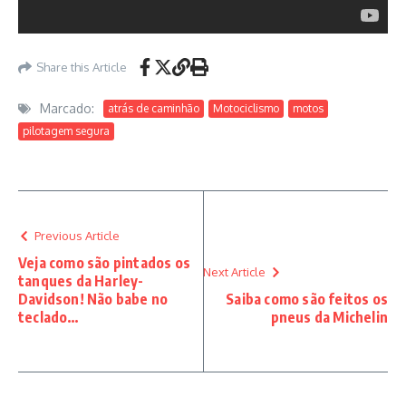
Share this Article
Marcado:
atrás de caminhão
Motociclismo
motos
pilotagem segura
Previous Article
Veja como são pintados os
Next Article
tanques da Harley-
Davidson! Não babe no
Saiba como são feitos os
teclado…
pneus da Michelin