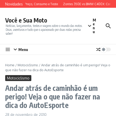
Ir para o conteúdo
Novidades
view Completo, Preço, Consumo e Teste
Zontes 350E vs BMW C400X: Compara
Você e Sua Moto
M
e
Notícias, lançamentos, testes e viagens sobre o mundo das motos.
n
Dicas, aventuras e tudo que o apaixonado por duas rodas precisa
u
saber!
Menu
Home
/
Motociclismo
/
Andar atrás de caminhão é um perigo! Veja o
que não fazer na dica do AutoEsporte
Motociclismo
Andar atrás de caminhão é um
perigo! Veja o que não fazer na
dica do AutoEsporte
28 de novembro de 2010