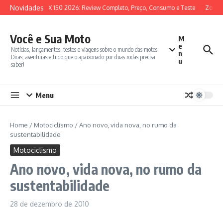
Ir para o conteúdo
Novidades
SYM ADX 150 2026: Review Completo, Preço, Consumo e Teste
Zontes
Você e Sua Moto
M
e
Notícias, lançamentos, testes e viagens sobre o mundo das motos.
n
Dicas, aventuras e tudo que o apaixonado por duas rodas precisa
u
saber!
Menu
Home
/
Motociclismo
/
Ano novo, vida nova, no rumo da
sustentabilidade
Motociclismo
Ano novo, vida nova, no rumo da
sustentabilidade
28 de dezembro de 2010