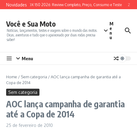
Ir para o conteúdo
Novidades
SYM ADX 150 2026: Review Completo, Preço, Consumo e Teste
Zonte
Você e Sua Moto
M
e
Notícias, lançamentos, testes e viagens sobre o mundo das motos.
n
Dicas, aventuras e tudo que o apaixonado por duas rodas precisa
u
saber!
Menu
Home
/
Sem categoria
/
AOC lança campanha de garantia até a
Copa de 2014
Sem categoria
AOC lança campanha de garantia
até a Copa de 2014
25 de fevereiro de 2010