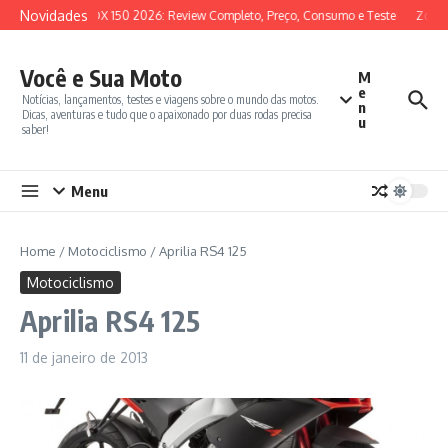
Ir para o conteúdo
Novidades
SYM ADX 150 2026: Review Completo, Preço, Consumo e Teste
Zonte
Você e Sua Moto
M
e
Notícias, lançamentos, testes e viagens sobre o mundo das motos.
n
Dicas, aventuras e tudo que o apaixonado por duas rodas precisa
u
saber!
Menu
Home
/
Motociclismo
/
Aprilia RS4 125
Motociclismo
Aprilia RS4 125
11 de janeiro de 2013