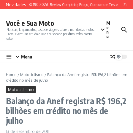
Ir para o conteúdo
Novidades
SYM ADX 150 2026: Review Completo, Preço, Consumo e Teste
Zonte
Você e Sua Moto
M
e
Notícias, lançamentos, testes e viagens sobre o mundo das motos.
n
Dicas, aventuras e tudo que o apaixonado por duas rodas precisa
u
saber!
Menu
Home
/
Motociclismo
/
Balanço da Anef registra R$ 196,2 bilhões em
crédito no mês de julho
Motociclismo
Balanço da Anef registra R$ 196,2
bilhões em crédito no mês de
julho
13 de setembro de 2011