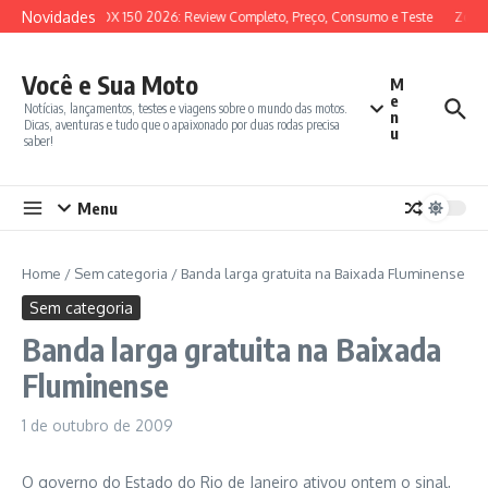
Ir para o conteúdo
Novidades
SYM ADX 150 2026: Review Completo, Preço, Consumo e Teste
Zonte
Você e Sua Moto
M
e
Notícias, lançamentos, testes e viagens sobre o mundo das motos.
n
Dicas, aventuras e tudo que o apaixonado por duas rodas precisa
u
saber!
Menu
Home
/
Sem categoria
/
Banda larga gratuita na Baixada Fluminense
Sem categoria
Banda larga gratuita na Baixada
Fluminense
1 de outubro de 2009
O governo do Estado do Rio de Janeiro ativou ontem o sinal,