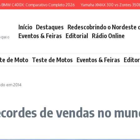
400X: Comparativo Completo 2026
Yamaha XMAX 300 vs Zontes 350E: Qual S
Início
Destaques
Redescobrindo o Nordeste 
Eventos & Feiras
Editorial
Rádio Online
o que o
te de Moto
Teste de Motos
Eventos & Feiras
Editor
ndo em 2014
cordes de vendas no mun