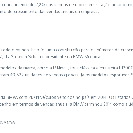
o um aumento de 7,2% nas vendas de motos em relação ao ano ante
to do crescimento das vendas anuais da empresa.
odo o mundo. Isso foi uma contribuição para os números de cresci
”, diz Stephan Schaller, presidente da BMW Motorrad.
odelos da marca, como a R NineT, foi a clássica aventureira R120
eram 40.622 unidades de vendas globais. Já os modelos esportivos 
 da BMW, com 21.714 veículos vendidos no país em 2014. Os Estados 
empenho em termos de vendas anuais, a BMW terminou 2014 como a l
ycle USA.