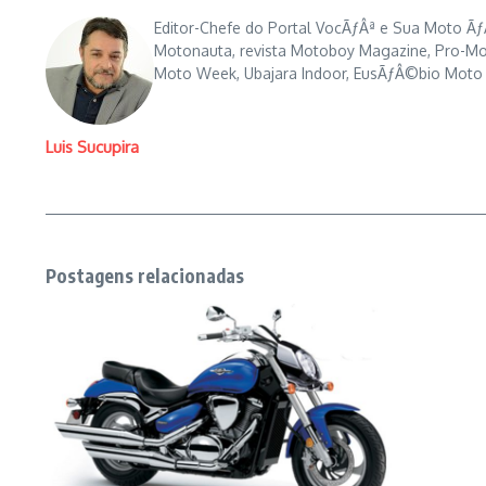
Editor-Chefe do Portal VocÃƒÂª e Sua Moto ÃƒÂ©
Motonauta, revista Motoboy Magazine, Pro-Mot
Moto Week, Ubajara Indoor, EusÃƒÂ©bio Moto F
Luis Sucupira
Postagens relacionadas