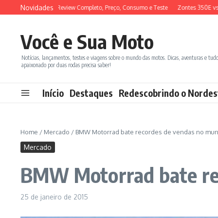
Ir para o conteúdo
Novidades
X 150 2026: Review Completo, Preço, Consumo e Teste
Zontes 350E vs BMW C
Você e Sua Moto
Notícias, lançamentos, testes e viagens sobre o mundo das motos. Dicas, aventuras e tud
apaixonado por duas rodas precisa saber!
Início
Destaques
Redescobrindo o Nordes
Home
/
Mercado
/
BMW Motorrad bate recordes de vendas no mu
Mercado
BMW Motorrad bate re
25 de janeiro de 2015