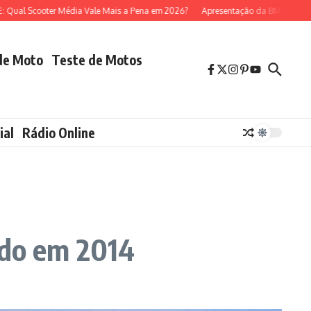
cooter Média Vale Mais a Pena em 2026?
Apresentação da BMW R 1300 GS (m
de Moto
Teste de Motos
ial
Rádio Online
do em 2014