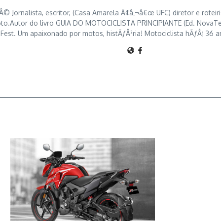
 Jornalista, escritor, (Casa Amarela Ã¢â‚¬â€œ UFC) diretor e roteiris
o.Autor do livro GUIA DO MOTOCICLISTA PRINCIPIANTE (Ed. NovaTerra 
est. Um apaixonado por motos, histÃƒÂ³ria! Motociclista hÃƒÂ¡ 36 a