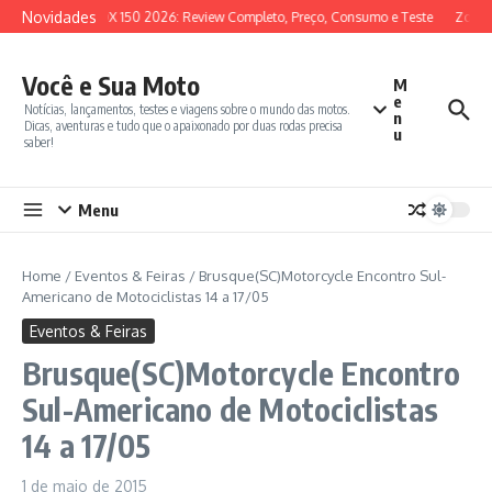
Ir para o conteúdo
Novidades
SYM ADX 150 2026: Review Completo, Preço, Consumo e Teste
Zontes
Você e Sua Moto
M
e
Notícias, lançamentos, testes e viagens sobre o mundo das motos.
n
Dicas, aventuras e tudo que o apaixonado por duas rodas precisa
u
saber!
Menu
Home
/
Eventos & Feiras
/
Brusque(SC)Motorcycle Encontro Sul-
Americano de Motociclistas 14 a 17/05
Eventos & Feiras
Brusque(SC)Motorcycle Encontro
Sul-Americano de Motociclistas
14 a 17/05
1 de maio de 2015