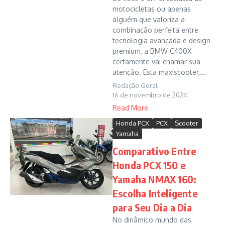
motocicletas ou apenas
alguém que valoriza a
combinação perfeita entre
tecnologia avançada e design
premium, a BMW C400X
certamente vai chamar sua
atenção. Esta maxiscooter,...
Redação Geral
16 de novembro de 2024
Read More
Honda PCX
PCX
Scooter
Yamaha
Comparativo Entre
Honda PCX 150 e
Yamaha NMAX 160:
Escolha Inteligente
para Seu Dia a Dia
No dinâmico mundo das