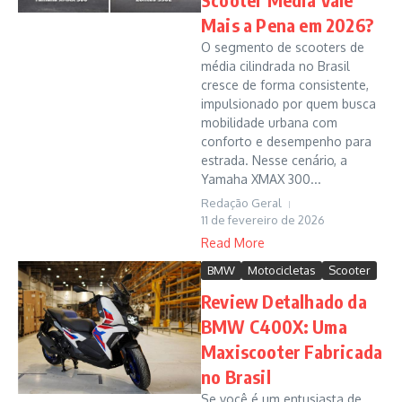
Mais a Pena em 2026?
O segmento de scooters de
média cilindrada no Brasil
cresce de forma consistente,
impulsionado por quem busca
mobilidade urbana com
conforto e desempenho para
estrada. Nesse cenário, a
Yamaha XMAX 300...
Redação Geral
11 de fevereiro de 2026
Read More
BMW
Motocicletas
Scooter
Review Detalhado da
BMW C400X: Uma
Maxiscooter Fabricada
no Brasil
Se você é um entusiasta de