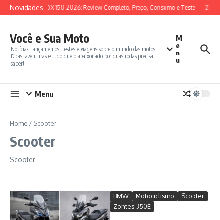
Ir para o conteúdo
Novidades
SYM ADX 150 2026: Review Completo, Preço, Consumo e Teste
Zonte
Você e Sua Moto
M
e
Notícias, lançamentos, testes e viagens sobre o mundo das motos.
n
Dicas, aventuras e tudo que o apaixonado por duas rodas precisa
u
saber!
Menu
Home
/
Scooter
Scooter
Scooter
BMW
Motociclismo
Scooter
Zontes 350E