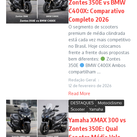
Zontes 350E vs BMW
C400X: Comparativo
Completo 2026
O segmento de scooters
premium de média cilindrada
está cada vez mais competitivo
no Brasil. Hoje colocamos
frente a frente duas propostas
bem diferentes:
Zontes
350E
BMW C400X Ambos
compartilham ...
Redação Geral
12 de fevereiro de 2026
Read More
DESTAQUES
Motociclismo
Scooter
Yamaha
Yamaha XMAX 300 vs
Zontes 350E: Qual
Scooter Média Vale