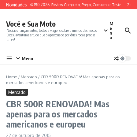
Ir para o conteúdo
Novidades
SYM ADX 150 2026: Review Completo, Preço, Consumo e Teste
Zontes
Você e Sua Moto
M
e
Notícias, lançamentos, testes e viagens sobre o mundo das motos.
n
Dicas, aventuras e tudo que o apaixonado por duas rodas precisa
u
saber!
Menu
Home
/
Mercado
/
CBR 500R RENOVADA! Mas apenas para os
mercados americanos e europeu
Mercado
CBR 500R RENOVADA! Mas
apenas para os mercados
americanos e europeu
22 de outubro de 2015