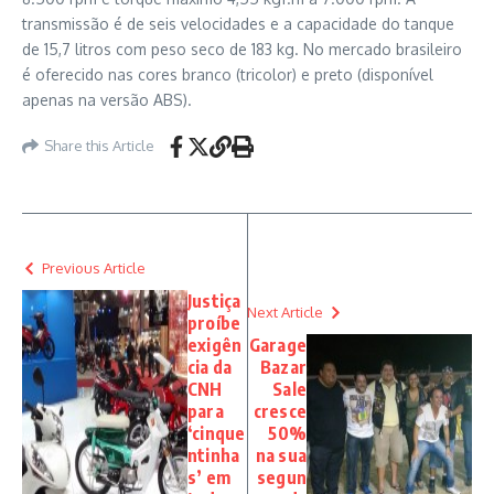
transmissão é de seis velocidades e a capacidade do tanque
de 15,7 litros com peso seco de 183 kg. No mercado brasileiro
é oferecido nas cores branco (tricolor) e preto (disponível
apenas na versão ABS).
Share this Article
Previous Article
Justiça
Next Article
proíbe
exigên
Garage
cia da
Bazar
CNH
Sale
para
cresce
‘cinque
50%
ntinha
na sua
s’ em
segun