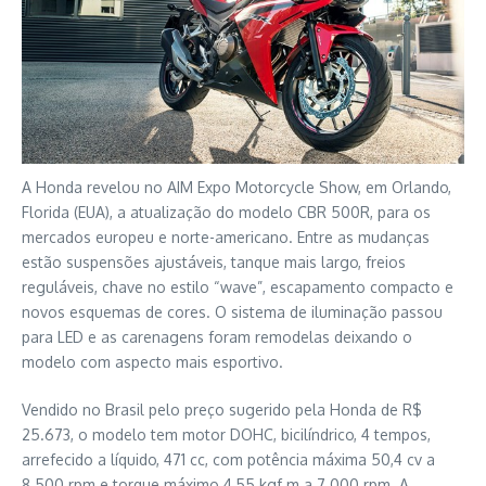
A Honda revelou no AIM Expo Motorcycle Show, em Orlando,
Florida (EUA), a atualização do modelo CBR 500R, para os
mercados europeu e norte-americano. Entre as mudanças
estão suspensões ajustáveis, tanque mais largo, freios
reguláveis, chave no estilo “wave”, escapamento compacto e
novos esquemas de cores. O sistema de iluminação passou
para LED e as carenagens foram remodelas deixando o
modelo com aspecto mais esportivo.
Vendido no Brasil pelo preço sugerido pela Honda de R$
25.673, o modelo tem motor DOHC, bicilíndrico, 4 tempos,
arrefecido a líquido, 471 cc, com potência máxima 50,4 cv a
8.500 rpm e torque máximo 4,55 kgf.m a 7.000 rpm. A