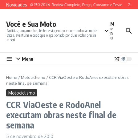
Ir para o conteúdo
Novidades
SYM ADX 150 2026: Review Completo, Preço, Consumo e Teste
Zonte
Você e Sua Moto
M
e
Notícias, lançamentos, testes e viagens sobre o mundo das motos.
n
Dicas, aventuras e tudo que o apaixonado por duas rodas precisa
u
saber!
Menu
Home
/
Motociclismo
/
CCR ViaOeste e RodoAnel executam obras
neste final de semana
Motociclismo
CCR ViaOeste e RodoAnel
executam obras neste final de
semana
5 de novembro de 2010