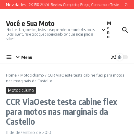
Ir para o conteúdo
Novidades
SYM ADX 150 2026: Review Completo, Preço, Consumo e Teste
Zonte
Você e Sua Moto
M
e
Notícias, lançamentos, testes e viagens sobre o mundo das motos.
n
Dicas, aventuras e tudo que o apaixonado por duas rodas precisa
u
saber!
Menu
Home
/
Motociclismo
/
CCR ViaOeste testa cabine flex para motos
nas marginais da Castello
Motociclismo
CCR ViaOeste testa cabine flex
para motos nas marginais da
Castello
11 de dezembro de 2010