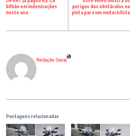
DPVAT já pagou R$ 1,8
Esse vídeo mostra os
bilhão em indenizações
perigos dos obstáculos na
neste ano
pista para um motociclista
Redação Geral
Postagens relacionadas