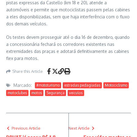
pistas expressas da Castello (km 18 e 20), atende a
automóveis e permite que motociclistas passem pelas cabines
a eles disponibilizadas, sem que haja interferência com o fluxo
dos demais veículos.
Os testes devem prosseguir até o dia 16 de dezembro, quando
a concessionária fechará os corredores existentes nas
extremidades das praças e adotará definitivamente as cabines
flex para motos.
Share this Article
Marcado:
#mototurismo
estradas pedagiadas
Motociclismo
motoclubes
motos
Segurança
veiculos
Previous Article
Next Article