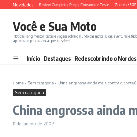
Ir para o conteúdo
Novidades
SYM ADX 150 2026: Review Completo, Preço, Consumo e Teste
Zontes 350E vs
Você e Sua Moto
Notícias, lançamentos, testes e viagens sobre o mundo das motos. Dicas, aventuras e tud
apaixonado por duas rodas precisa saber!
Início
Destaques
Redescobrindo o Nordes
Home
/
Sem categoria
/
China engrossa ainda mais contra o conteú
Sem categoria
China engrossa ainda m
11 de janeiro de 2009