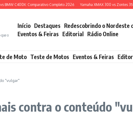
 BMW C400X: Comparativo Completo 2026
Yamaha XMAX 300 vs Zontes 350E: 
Início
Destaques
Redescobrindo o Nordeste 
Eventos & Feiras
Editorial
Rádio Online
o que o
te de Moto
Teste de Motos
Eventos & Feiras
Editor
do "vulgar"
ais contra o conteúdo "vu