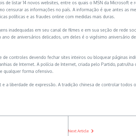
s de listar 14 novos websites, entre os quais o MSN da Microsoft e
o censurar as informações no país. A informação é que antes as me
ticas políticas e as fraudes online com medidas mais duras.
gens inadequadas em seu canal de filmes e em sua seção de rede soc
um ano de aniversários delicados, um deles é o vigésimo aniversário
e de controles devendo fechar sites inteiros ou bloquear páginas i
hias de Internet. A polícia de Internet, criada pelo Partido, patrulh
de qualquer forma ofensivo.
et e a liberdade de expressão. A tradição chinesa de controlar todos
Next Article