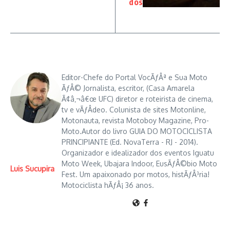
dos
Editor-Chefe do Portal VocÃƒÂª e Sua Moto
ÃƒÂ© Jornalista, escritor, (Casa Amarela
Ã¢â‚¬â€œ UFC) diretor e roteirista de cinema,
tv e vÃƒÂ­deo. Colunista de sites Motonline,
Motonauta, revista Motoboy Magazine, Pro-
Moto.Autor do livro GUIA DO MOTOCICLISTA
PRINCIPIANTE (Ed. NovaTerra - RJ - 2014).
Organizador e idealizador dos eventos Iguatu
Moto Week, Ubajara Indoor, EusÃƒÂ©bio Moto
Luis Sucupira
Fest. Um apaixonado por motos, histÃƒÂ³ria!
Motociclista hÃƒÂ¡ 36 anos.