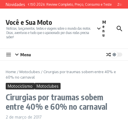
Ir para o conteúdo
Novidades
SYM ADX 150 2026: Review Completo, Preço, Consumo e Teste
Zontes 
Você e Sua Moto
M
e
Notícias, lançamentos, testes e viagens sobre o mundo das motos.
n
Dicas, aventuras e tudo que o apaixonado por duas rodas precisa
u
saber!
Menu
Home
/
Motoclubes
/
Cirurgias por traumas sobem entre 40% e
60% no carnaval
Motociclismo
Motoclubes
Cirurgias por traumas sobem
entre 40% e 60% no carnaval
2 de março de 2017