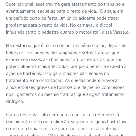
Sbot nacional, esse trauma gera afastamento do trabalho e,
eventualmente, sequelas para o resto da vida. “Ou seja, em
um período curto de festa, um único acidente pode trazer
problemas para o resto da vida. No carnaval, o álcool
influencia tanto o pedestre quanto o motorista”, disse Vassalo.
Ele destacou que é muito comum também o folião, depois de
beber, cair em bueiros destampados e sofrer fraturas que
expõem os ossos, as chamadas fraturas expostas, que são
potencialmente mais infectadas, porque a pele fica exposta à
ação de bactérias. Isso gera maiores dificuldades no
tratamento e na cicatrização. As quedas podem provocar
ainda entorses graves de tornozelo e de joelho, com lesões
nos ligamentos ou mesmo fraturas, que exigem tratamento
cirúrgico.
Carlos Cesar Vassalo derrubou alguns mitos referentes à
combinação de álcool e direção, segundo os quais basta lavar
o rosto ou tomar um café para que a pessoa alcoolizada
apresente melhoras. “Não. Realmente, o álcool só depende