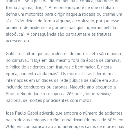
trânsito. “Se a pessoa ingeriu bebida alcoólica, não deve, de
forma alguma, dirigir”. A recomendação é de que o folião
defina um motorista para dirigir naquela rodada ou chame um
táxi. “Não dirigir, de forma alguma, alcoolizado, porque esse
aumento de acidentes é por pessoas que ingeriram bebida
alcoólica”. A consequência são os traumas e as fraturas,
acrescentou.
Gabbi ressaltou que os acidentes de motocicleta são maioria
no carnaval. “Hoje em dia, mesmo fora da época de carnaval,
o índice de acidentes com fraturas é bem maior. E, nesta
época, aumenta ainda mais”. Os motociclistas lideraram as
internações em unidades da rede pública de saúde em 2015,
incluindo condutores ou caronas. Naquele ano, segundo a
Sbot, o Rio de Janeiro ocupou a 26ª posição no
ranking
nacional de mortes por acidentes com motos.
José Paulo Gabbi advertiu que embora o número de acidentes
nas rodovias federais do Rio tenha diminuído mais de 50% em
2016, em comparação ao ano anterior, os casos de mortes nas